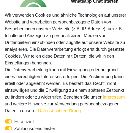
Whatsapp Chat starten
Wir verwenden Cookies und ähnliche Technologien auf unserer
Website und verarbeiten personenbezogene Daten von
Besucher:innen unserer Webseite (z.B. IP-Adresse), um z.B.
Inhalte und Anzeigen zu personalisieren, Medien von
Preisangaben inkl. gesetzl. MwSt. und zzgl. Service- und
Drittanbietern einzubinden oder Zugriffe auf unsere Website zu
Versandkosten
analysieren. Die Datenverarbeitung erfolgt erst durch gesetzte
Cookies. Wir teilen diese Daten mit Dritten, die wir in den
Einstellungen benennen.
Die Datenverarbeitung kann mit Einwilligung oder aufgrund
Newsletter Anmeldung - Keine Angebote
eines berechtigten Interesses erfolgen. Die Zustimmung kann
mehr verpassen!
erteilt oder abgelehnt werden. Es besteht das Recht, nicht
Newsletter
einzuwilligen und die Einwilligung zu einem späteren Zeitpunkt
E-MAIL **
Honig
zu ändern oder zu widerrufen. Beachten Sie unser
Impressum
und weitere Hinweise zur Verwendung personenbezogener
Hiermit bestätige ich, dass ich die
Daten­schutz­erklärung
Daten in unserer
Daten­schutz­erklärung
.
gelesen habe. Meine Einwilligung kann ich jederzeit
Essenziell
widerrufen.**
Zahlungsdienstleister