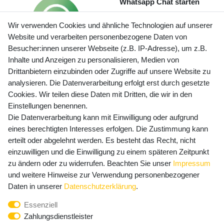
Whatsapp Chat starten
Wir verwenden Cookies und ähnliche Technologien auf unserer
Website und verarbeiten personenbezogene Daten von
Besucher:innen unserer Webseite (z.B. IP-Adresse), um z.B.
Inhalte und Anzeigen zu personalisieren, Medien von
Preisangaben inkl. gesetzl. MwSt. und zzgl. Service- und
Drittanbietern einzubinden oder Zugriffe auf unsere Website zu
Versandkosten
analysieren. Die Datenverarbeitung erfolgt erst durch gesetzte
Cookies. Wir teilen diese Daten mit Dritten, die wir in den
Einstellungen benennen.
Die Datenverarbeitung kann mit Einwilligung oder aufgrund
Newsletter Anmeldung - Keine Angebote
eines berechtigten Interesses erfolgen. Die Zustimmung kann
mehr verpassen!
erteilt oder abgelehnt werden. Es besteht das Recht, nicht
Newsletter
einzuwilligen und die Einwilligung zu einem späteren Zeitpunkt
E-MAIL **
Honig
zu ändern oder zu widerrufen. Beachten Sie unser
Impressum
und weitere Hinweise zur Verwendung personenbezogener
Hiermit bestätige ich, dass ich die
Daten­schutz­erklärung
Daten in unserer
Daten­schutz­erklärung
.
gelesen habe. Meine Einwilligung kann ich jederzeit
Essenziell
widerrufen.**
Zahlungsdienstleister