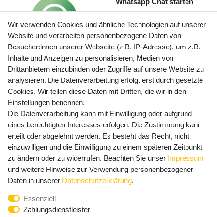
Whatsapp Chat starten
Wir verwenden Cookies und ähnliche Technologien auf unserer
Website und verarbeiten personenbezogene Daten von
Besucher:innen unserer Webseite (z.B. IP-Adresse), um z.B.
Inhalte und Anzeigen zu personalisieren, Medien von
Preisangaben inkl. gesetzl. MwSt. und zzgl. Service- und
Drittanbietern einzubinden oder Zugriffe auf unsere Website zu
Versandkosten
analysieren. Die Datenverarbeitung erfolgt erst durch gesetzte
Cookies. Wir teilen diese Daten mit Dritten, die wir in den
Einstellungen benennen.
Die Datenverarbeitung kann mit Einwilligung oder aufgrund
Newsletter Anmeldung - Keine Angebote
eines berechtigten Interesses erfolgen. Die Zustimmung kann
mehr verpassen!
erteilt oder abgelehnt werden. Es besteht das Recht, nicht
Newsletter
einzuwilligen und die Einwilligung zu einem späteren Zeitpunkt
E-MAIL **
Honig
zu ändern oder zu widerrufen. Beachten Sie unser
Impressum
und weitere Hinweise zur Verwendung personenbezogener
Hiermit bestätige ich, dass ich die
Daten­schutz­erklärung
Daten in unserer
Daten­schutz­erklärung
.
gelesen habe. Meine Einwilligung kann ich jederzeit
Essenziell
widerrufen.**
Zahlungsdienstleister