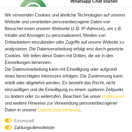
Whatsapp Chat starten
Wir verwenden Cookies und ähnliche Technologien auf unserer
Website und verarbeiten personenbezogene Daten von
Besucher:innen unserer Webseite (z.B. IP-Adresse), um z.B.
Inhalte und Anzeigen zu personalisieren, Medien von
Preisangaben inkl. gesetzl. MwSt. und zzgl. Service- und
Drittanbietern einzubinden oder Zugriffe auf unsere Website zu
Versandkosten
analysieren. Die Datenverarbeitung erfolgt erst durch gesetzte
Cookies. Wir teilen diese Daten mit Dritten, die wir in den
Einstellungen benennen.
Die Datenverarbeitung kann mit Einwilligung oder aufgrund
Newsletter Anmeldung - Keine Angebote
eines berechtigten Interesses erfolgen. Die Zustimmung kann
mehr verpassen!
erteilt oder abgelehnt werden. Es besteht das Recht, nicht
Newsletter
einzuwilligen und die Einwilligung zu einem späteren Zeitpunkt
E-MAIL **
Honig
zu ändern oder zu widerrufen. Beachten Sie unser
Impressum
und weitere Hinweise zur Verwendung personenbezogener
Hiermit bestätige ich, dass ich die
Daten­schutz­erklärung
Daten in unserer
Daten­schutz­erklärung
.
gelesen habe. Meine Einwilligung kann ich jederzeit
Essenziell
widerrufen.**
Zahlungsdienstleister