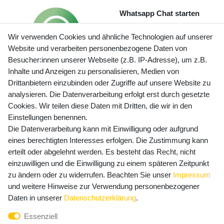
Whatsapp Chat starten
Wir verwenden Cookies und ähnliche Technologien auf unserer
Website und verarbeiten personenbezogene Daten von
Besucher:innen unserer Webseite (z.B. IP-Adresse), um z.B.
Inhalte und Anzeigen zu personalisieren, Medien von
Preisangaben inkl. gesetzl. MwSt. und zzgl. Service- und
Drittanbietern einzubinden oder Zugriffe auf unsere Website zu
Versandkosten
analysieren. Die Datenverarbeitung erfolgt erst durch gesetzte
Cookies. Wir teilen diese Daten mit Dritten, die wir in den
Einstellungen benennen.
Die Datenverarbeitung kann mit Einwilligung oder aufgrund
Newsletter Anmeldung - Keine Angebote
eines berechtigten Interesses erfolgen. Die Zustimmung kann
mehr verpassen!
erteilt oder abgelehnt werden. Es besteht das Recht, nicht
Newsletter
einzuwilligen und die Einwilligung zu einem späteren Zeitpunkt
E-MAIL **
Honig
zu ändern oder zu widerrufen. Beachten Sie unser
Impressum
und weitere Hinweise zur Verwendung personenbezogener
Hiermit bestätige ich, dass ich die
Daten­schutz­erklärung
Daten in unserer
Daten­schutz­erklärung
.
gelesen habe. Meine Einwilligung kann ich jederzeit
Essenziell
widerrufen.**