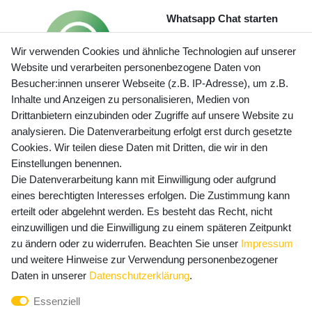
Whatsapp Chat starten
Wir verwenden Cookies und ähnliche Technologien auf unserer
Website und verarbeiten personenbezogene Daten von
Besucher:innen unserer Webseite (z.B. IP-Adresse), um z.B.
Inhalte und Anzeigen zu personalisieren, Medien von
Preisangaben inkl. gesetzl. MwSt. und zzgl. Service- und
Drittanbietern einzubinden oder Zugriffe auf unsere Website zu
Versandkosten
analysieren. Die Datenverarbeitung erfolgt erst durch gesetzte
Cookies. Wir teilen diese Daten mit Dritten, die wir in den
Einstellungen benennen.
Die Datenverarbeitung kann mit Einwilligung oder aufgrund
Newsletter Anmeldung - Keine Angebote
eines berechtigten Interesses erfolgen. Die Zustimmung kann
mehr verpassen!
erteilt oder abgelehnt werden. Es besteht das Recht, nicht
Newsletter
einzuwilligen und die Einwilligung zu einem späteren Zeitpunkt
E-MAIL **
Honig
zu ändern oder zu widerrufen. Beachten Sie unser
Impressum
und weitere Hinweise zur Verwendung personenbezogener
Hiermit bestätige ich, dass ich die
Daten­schutz­erklärung
Daten in unserer
Daten­schutz­erklärung
.
gelesen habe. Meine Einwilligung kann ich jederzeit
Essenziell
widerrufen.**