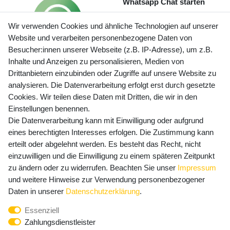
Whatsapp Chat starten
Wir verwenden Cookies und ähnliche Technologien auf unserer
Website und verarbeiten personenbezogene Daten von
Besucher:innen unserer Webseite (z.B. IP-Adresse), um z.B.
Inhalte und Anzeigen zu personalisieren, Medien von
Preisangaben inkl. gesetzl. MwSt. und zzgl. Service- und
Drittanbietern einzubinden oder Zugriffe auf unsere Website zu
Versandkosten
analysieren. Die Datenverarbeitung erfolgt erst durch gesetzte
Cookies. Wir teilen diese Daten mit Dritten, die wir in den
Einstellungen benennen.
Die Datenverarbeitung kann mit Einwilligung oder aufgrund
Newsletter Anmeldung - Keine Angebote
eines berechtigten Interesses erfolgen. Die Zustimmung kann
mehr verpassen!
erteilt oder abgelehnt werden. Es besteht das Recht, nicht
Newsletter
einzuwilligen und die Einwilligung zu einem späteren Zeitpunkt
E-MAIL **
Honig
zu ändern oder zu widerrufen. Beachten Sie unser
Impressum
und weitere Hinweise zur Verwendung personenbezogener
Hiermit bestätige ich, dass ich die
Daten­schutz­erklärung
Daten in unserer
Daten­schutz­erklärung
.
gelesen habe. Meine Einwilligung kann ich jederzeit
Essenziell
widerrufen.**
Zahlungsdienstleister