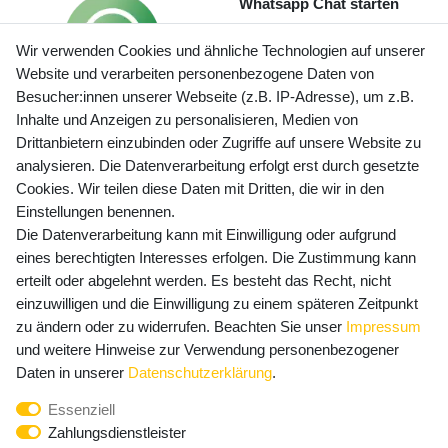
Whatsapp Chat starten
Wir verwenden Cookies und ähnliche Technologien auf unserer
Website und verarbeiten personenbezogene Daten von
Besucher:innen unserer Webseite (z.B. IP-Adresse), um z.B.
Inhalte und Anzeigen zu personalisieren, Medien von
Preisangaben inkl. gesetzl. MwSt. und zzgl. Service- und
Drittanbietern einzubinden oder Zugriffe auf unsere Website zu
Versandkosten
analysieren. Die Datenverarbeitung erfolgt erst durch gesetzte
Cookies. Wir teilen diese Daten mit Dritten, die wir in den
Einstellungen benennen.
Die Datenverarbeitung kann mit Einwilligung oder aufgrund
Newsletter Anmeldung - Keine Angebote
eines berechtigten Interesses erfolgen. Die Zustimmung kann
mehr verpassen!
erteilt oder abgelehnt werden. Es besteht das Recht, nicht
Newsletter
einzuwilligen und die Einwilligung zu einem späteren Zeitpunkt
E-MAIL **
Honig
zu ändern oder zu widerrufen. Beachten Sie unser
Impressum
und weitere Hinweise zur Verwendung personenbezogener
Hiermit bestätige ich, dass ich die
Daten­schutz­erklärung
Daten in unserer
Daten­schutz­erklärung
.
gelesen habe. Meine Einwilligung kann ich jederzeit
Essenziell
widerrufen.**
Zahlungsdienstleister