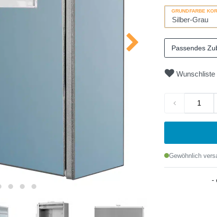
GRUNDFARBE KO
Passendes Zu
Wunschliste
Gewöhnlich versa
-