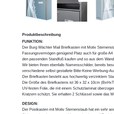
Produktbeschreibung
FUNKTION:
Der Burg Wächter Mail Briefkasten mit Motiv Sternenst
Fassungsvermögen genügend Platz auch für große A4 
den passenden Standfuß kaufen und so aus dem Wandb
Wir bieten Ihnen ebenfalls Namensschilder, bereits besch
verschiedene selbst gestaltete Bitte-Keine-Werbung-Auf
Der Briefkasten besteht aus hochwertig verzinktem Stahl
Die Größe des Briefkastens ist 36 x 32 x 10cm (BxHxT)
UV-festen Folie, die mit einem Schutzlaminat überzogen 
Kratzern schützt. Sie erhalten 2 Schlüssel sowie das M
DESIGN:
Der Postkasten mit Motiv Sternenstaub hat ein sehr a