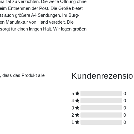
nalität zu verzichten. Die weite Öffnung ohne
eim Entnehmen der Post. Die Größe bietet
sst auch größere A4 Sendungen. Ihr Burg-
nen Manufaktur von Hand veredelt. Die
s sorgt für einen langen Halt. Wir legen großen
Kundenrezensi
t, dass das Produkt alle
5
0
4
0
3
0
2
0
1
0