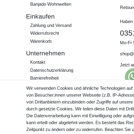
Banjado Wohnwelten
Retour
Einkaufen
Haben 
Zahlung und Versand
035
Widerrufs­recht
Warenkorb
Mo-Fr 
Unternehmen
shop@
Kontakt
Jetzt 
Daten­schutz­erklärung
Barrierefreiheit
AGB
Wir verwenden Cookies und ähnliche Technologien auf
Impressum
von Besucher:innen unserer Webseite (z.B. IP-Adresse)
Preisa
von Drittanbietern einzubinden oder Zugriffe auf unsere
zzgl. 
Werde Teil unserer
durch gesetzte Cookies. Wir teilen diese Daten mit Drit
Community
Die Datenverarbeitung kann mit Einwilligung oder aufg
kann erteilt oder abgelehnt werden. Es besteht das Rech
Zeitpunkt zu ändern oder zu widerrufen. Beachten Sie