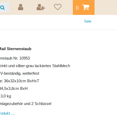
0
Sale
ail Sternenstaub
enstaub Nr. 10953
zinkt und silber-grau lackiertes Stahlblech
UV-beständig, wetterfest
e: 36x32x10cm BxHxT
: 34,5x3,8cm BxH
 3,0 kg
ntagezubehör und 2 Schlüssel
rodukt …