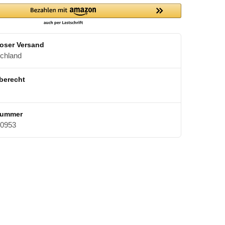
oser Versand
schland
berecht
nummer
0953