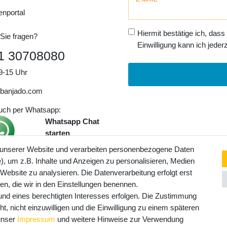
Honig
enportal
Hiermit bestätige ich, dass
Sie fragen?
Einwilligung kann ich jederz
1 30708080
9-15 Uhr
banjado.com
auch per Whatsapp:
Whatsapp Chat
starten
 unserer Website und verarbeiten personenbezogene Daten
, um z.B. Inhalte und Anzeigen zu personalisieren, Medien
ngaben inkl. gesetzl. MwSt. und
 Website zu analysieren. Die Datenverarbeitung erfolgt erst
Service- und Versandkosten
ten, die wir in den Einstellungen benennen.
rund eines berechtigten Interesses erfolgen. Die Zustimmung
t, nicht einzuwilligen und die Einwilligung zu einem späteren
 unser
Impressum
und weitere Hinweise zur Verwendung