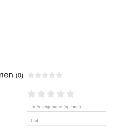
onen
(0)