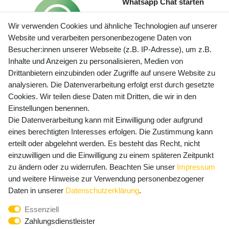
Whatsapp Chat starten
Wir verwenden Cookies und ähnliche Technologien auf unserer
Website und verarbeiten personenbezogene Daten von
Besucher:innen unserer Webseite (z.B. IP-Adresse), um z.B.
Inhalte und Anzeigen zu personalisieren, Medien von
Preisangaben inkl. gesetzl. MwSt. und zzgl. Service- und
Drittanbietern einzubinden oder Zugriffe auf unsere Website zu
Versandkosten
analysieren. Die Datenverarbeitung erfolgt erst durch gesetzte
Cookies. Wir teilen diese Daten mit Dritten, die wir in den
Einstellungen benennen.
Die Datenverarbeitung kann mit Einwilligung oder aufgrund
Newsletter Anmeldung - Keine Angebote
eines berechtigten Interesses erfolgen. Die Zustimmung kann
mehr verpassen!
erteilt oder abgelehnt werden. Es besteht das Recht, nicht
Newsletter
einzuwilligen und die Einwilligung zu einem späteren Zeitpunkt
E-MAIL **
Honig
zu ändern oder zu widerrufen. Beachten Sie unser
Impressum
und weitere Hinweise zur Verwendung personenbezogener
Hiermit bestätige ich, dass ich die
Daten­schutz­erklärung
Daten in unserer
Daten­schutz­erklärung
.
gelesen habe. Meine Einwilligung kann ich jederzeit
Essenziell
widerrufen.**
Zahlungsdienstleister