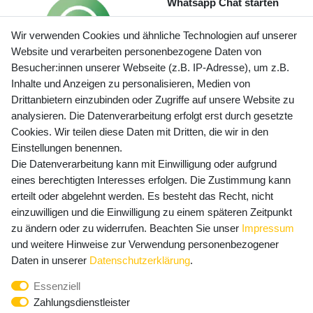
Whatsapp Chat starten
Wir verwenden Cookies und ähnliche Technologien auf unserer
Website und verarbeiten personenbezogene Daten von
Besucher:innen unserer Webseite (z.B. IP-Adresse), um z.B.
Inhalte und Anzeigen zu personalisieren, Medien von
Preisangaben inkl. gesetzl. MwSt. und zzgl. Service- und
Drittanbietern einzubinden oder Zugriffe auf unsere Website zu
Versandkosten
analysieren. Die Datenverarbeitung erfolgt erst durch gesetzte
Cookies. Wir teilen diese Daten mit Dritten, die wir in den
Einstellungen benennen.
Die Datenverarbeitung kann mit Einwilligung oder aufgrund
Newsletter Anmeldung - Keine Angebote
eines berechtigten Interesses erfolgen. Die Zustimmung kann
mehr verpassen!
erteilt oder abgelehnt werden. Es besteht das Recht, nicht
Newsletter
einzuwilligen und die Einwilligung zu einem späteren Zeitpunkt
E-MAIL **
Honig
zu ändern oder zu widerrufen. Beachten Sie unser
Impressum
und weitere Hinweise zur Verwendung personenbezogener
Hiermit bestätige ich, dass ich die
Daten­schutz­erklärung
Daten in unserer
Daten­schutz­erklärung
.
gelesen habe. Meine Einwilligung kann ich jederzeit
Essenziell
widerrufen.**
Zahlungsdienstleister