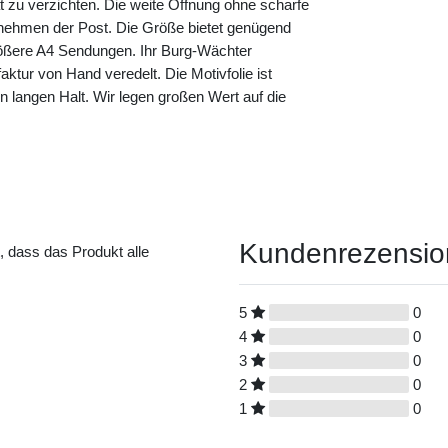
ät zu verzichten. Die weite Öffnung ohne scharfe
nehmen der Post. Die Größe bietet genügend
größere A4 Sendungen. Ihr Burg-Wächter
aktur von Hand veredelt. Die Motivfolie ist
nen langen Halt. Wir legen großen Wert auf die
Kundenrezensi
t, dass das Produkt alle
5
0
4
0
3
0
2
0
1
0