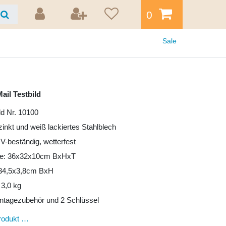
0
Sale
ail Testbild
ld Nr. 10100
zinkt und weiß lackiertes Stahlblech
UV-beständig, wetterfest
e: 36x32x10cm BxHxT
: 34,5x3,8cm BxH
 3,0 kg
ntagezubehör und 2 Schlüssel
rodukt …