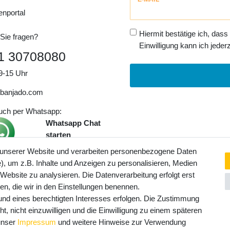
Honig
enportal
Hiermit bestätige ich, dass
Sie fragen?
Einwilligung kann ich jederz
1 30708080
9-15 Uhr
banjado.com
auch per Whatsapp:
Whatsapp Chat
starten
 unserer Website und verarbeiten personenbezogene Daten
, um z.B. Inhalte und Anzeigen zu personalisieren, Medien
ngaben inkl. gesetzl. MwSt. und
 Website zu analysieren. Die Datenverarbeitung erfolgt erst
Service- und Versandkosten
ten, die wir in den Einstellungen benennen.
rund eines berechtigten Interesses erfolgen. Die Zustimmung
t, nicht einzuwilligen und die Einwilligung zu einem späteren
 unser
Impressum
und weitere Hinweise zur Verwendung