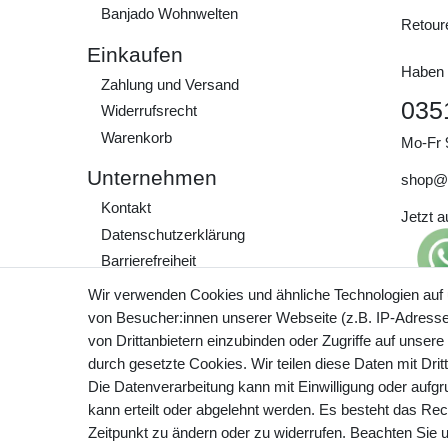
Banjado Wohnwelten
Retour
Einkaufen
Haben 
Zahlung und Versand
035
Widerrufs­recht
Warenkorb
Mo-Fr 
Unternehmen
shop@
Kontakt
Jetzt 
Daten­schutz­erklärung
Barrierefreiheit
AGB
Wir verwenden Cookies und ähnliche Technologien auf
Impressum
von Besucher:innen unserer Webseite (z.B. IP-Adresse)
Preisa
von Drittanbietern einzubinden oder Zugriffe auf unsere
zzgl. 
Werde Teil unserer
durch gesetzte Cookies. Wir teilen diese Daten mit Drit
Community
Die Datenverarbeitung kann mit Einwilligung oder aufg
kann erteilt oder abgelehnt werden. Es besteht das Rech
Zeitpunkt zu ändern oder zu widerrufen. Beachten Sie