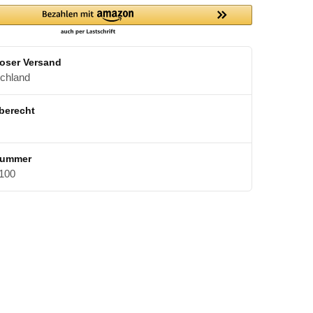
oser Versand
schland
berecht
nummer
100