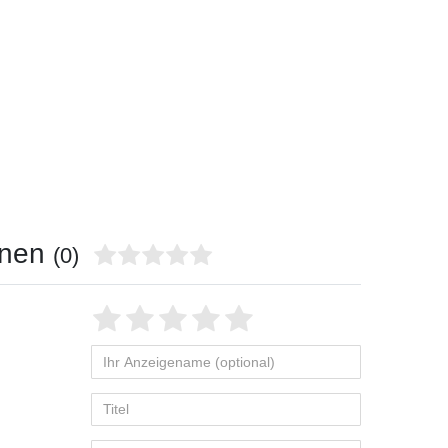
onen
(0)