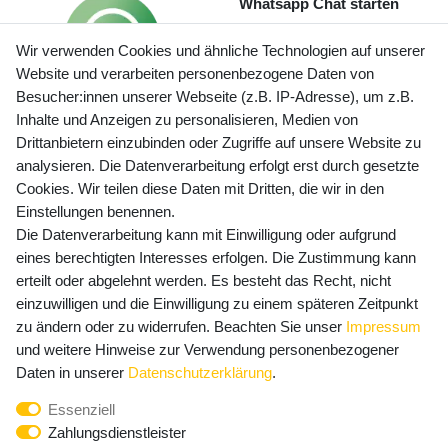
Whatsapp Chat starten
Wir verwenden Cookies und ähnliche Technologien auf unserer
Website und verarbeiten personenbezogene Daten von
Besucher:innen unserer Webseite (z.B. IP-Adresse), um z.B.
Inhalte und Anzeigen zu personalisieren, Medien von
Preisangaben inkl. gesetzl. MwSt. und zzgl. Service- und
Drittanbietern einzubinden oder Zugriffe auf unsere Website zu
Versandkosten
analysieren. Die Datenverarbeitung erfolgt erst durch gesetzte
Cookies. Wir teilen diese Daten mit Dritten, die wir in den
Einstellungen benennen.
Die Datenverarbeitung kann mit Einwilligung oder aufgrund
Newsletter Anmeldung - Keine Angebote
eines berechtigten Interesses erfolgen. Die Zustimmung kann
mehr verpassen!
erteilt oder abgelehnt werden. Es besteht das Recht, nicht
Newsletter
einzuwilligen und die Einwilligung zu einem späteren Zeitpunkt
E-MAIL **
Honig
zu ändern oder zu widerrufen. Beachten Sie unser
Impressum
und weitere Hinweise zur Verwendung personenbezogener
Hiermit bestätige ich, dass ich die
Daten­schutz­erklärung
Daten in unserer
Daten­schutz­erklärung
.
gelesen habe. Meine Einwilligung kann ich jederzeit
Essenziell
widerrufen.**
Zahlungsdienstleister