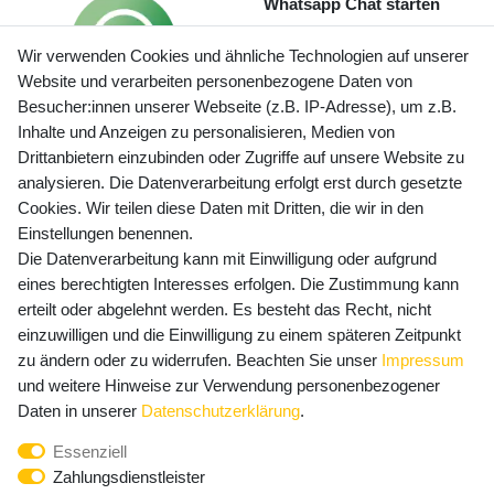
Whatsapp Chat starten
Wir verwenden Cookies und ähnliche Technologien auf unserer
Website und verarbeiten personenbezogene Daten von
Besucher:innen unserer Webseite (z.B. IP-Adresse), um z.B.
Inhalte und Anzeigen zu personalisieren, Medien von
Preisangaben inkl. gesetzl. MwSt. und zzgl. Service- und
Drittanbietern einzubinden oder Zugriffe auf unsere Website zu
Versandkosten
analysieren. Die Datenverarbeitung erfolgt erst durch gesetzte
Cookies. Wir teilen diese Daten mit Dritten, die wir in den
Einstellungen benennen.
Die Datenverarbeitung kann mit Einwilligung oder aufgrund
Newsletter Anmeldung - Keine Angebote
eines berechtigten Interesses erfolgen. Die Zustimmung kann
mehr verpassen!
erteilt oder abgelehnt werden. Es besteht das Recht, nicht
Newsletter
einzuwilligen und die Einwilligung zu einem späteren Zeitpunkt
E-MAIL **
Honig
zu ändern oder zu widerrufen. Beachten Sie unser
Impressum
und weitere Hinweise zur Verwendung personenbezogener
Hiermit bestätige ich, dass ich die
Daten­schutz­erklärung
Daten in unserer
Daten­schutz­erklärung
.
gelesen habe. Meine Einwilligung kann ich jederzeit
Essenziell
widerrufen.**
Zahlungsdienstleister