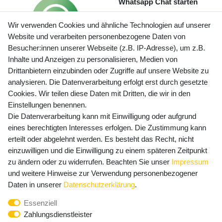
Whatsapp Chat starten
Wir verwenden Cookies und ähnliche Technologien auf unserer
Website und verarbeiten personenbezogene Daten von
Besucher:innen unserer Webseite (z.B. IP-Adresse), um z.B.
Inhalte und Anzeigen zu personalisieren, Medien von
Preisangaben inkl. gesetzl. MwSt. und zzgl. Service- und
Drittanbietern einzubinden oder Zugriffe auf unsere Website zu
Versandkosten
analysieren. Die Datenverarbeitung erfolgt erst durch gesetzte
Cookies. Wir teilen diese Daten mit Dritten, die wir in den
Einstellungen benennen.
Die Datenverarbeitung kann mit Einwilligung oder aufgrund
Newsletter Anmeldung - Keine Angebote
eines berechtigten Interesses erfolgen. Die Zustimmung kann
mehr verpassen!
erteilt oder abgelehnt werden. Es besteht das Recht, nicht
Newsletter
einzuwilligen und die Einwilligung zu einem späteren Zeitpunkt
E-MAIL **
Honig
zu ändern oder zu widerrufen. Beachten Sie unser
Impressum
und weitere Hinweise zur Verwendung personenbezogener
Hiermit bestätige ich, dass ich die
Daten­schutz­erklärung
Daten in unserer
Daten­schutz­erklärung
.
gelesen habe. Meine Einwilligung kann ich jederzeit
Essenziell
widerrufen.**
Zahlungsdienstleister