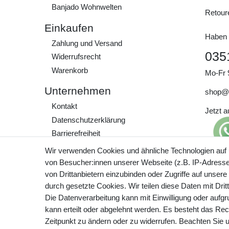
Banjado Wohnwelten
Retour
Einkaufen
Haben 
Zahlung und Versand
035
Widerrufs­recht
Warenkorb
Mo-Fr 
Unternehmen
shop@
Kontakt
Jetzt 
Daten­schutz­erklärung
Barrierefreiheit
AGB
Wir verwenden Cookies und ähnliche Technologien auf
Impressum
von Besucher:innen unserer Webseite (z.B. IP-Adresse)
Preisa
von Drittanbietern einzubinden oder Zugriffe auf unsere
zzgl. 
Werde Teil unserer
durch gesetzte Cookies. Wir teilen diese Daten mit Drit
Community
Die Datenverarbeitung kann mit Einwilligung oder aufg
kann erteilt oder abgelehnt werden. Es besteht das Rech
Zeitpunkt zu ändern oder zu widerrufen. Beachten Sie