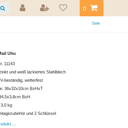
0
Sale
Mail Uhu
r. 11143
zinkt und weiß lackiertes Stahlblech
UV-beständig, wetterfest
e: 36x32x10cm BxHxT
: 34,5x3,8cm BxH
 3,0 kg
ntagezubehör und 2 Schlüssel
rodukt …