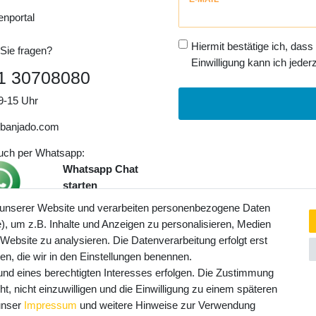
Honig
enportal
Hiermit bestätige ich, dass
Sie fragen?
Einwilligung kann ich jederz
1 30708080
9-15 Uhr
banjado.com
auch per Whatsapp:
Whatsapp Chat
starten
 unserer Website und verarbeiten personenbezogene Daten
, um z.B. Inhalte und Anzeigen zu personalisieren, Medien
ngaben inkl. gesetzl. MwSt. und
 Website zu analysieren. Die Datenverarbeitung erfolgt erst
Service- und Versandkosten
ten, die wir in den Einstellungen benennen.
rund eines berechtigten Interesses erfolgen. Die Zustimmung
t, nicht einzuwilligen und die Einwilligung zu einem späteren
 unser
Impressum
und weitere Hinweise zur Verwendung