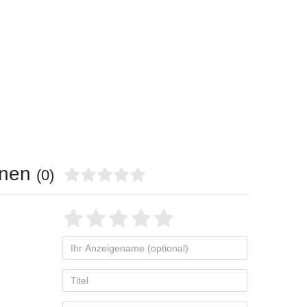
onen
(0)