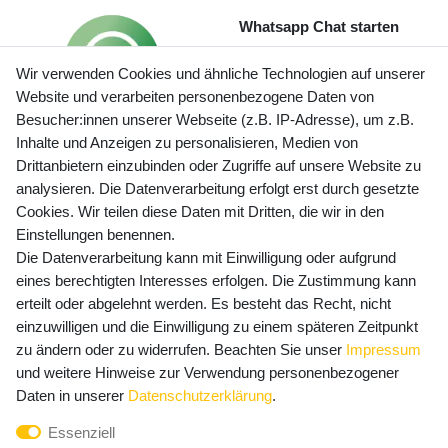
Whatsapp Chat starten
Wir verwenden Cookies und ähnliche Technologien auf unserer
Website und verarbeiten personenbezogene Daten von
Besucher:innen unserer Webseite (z.B. IP-Adresse), um z.B.
Inhalte und Anzeigen zu personalisieren, Medien von
Preisangaben inkl. gesetzl. MwSt. und zzgl. Service- und
Drittanbietern einzubinden oder Zugriffe auf unsere Website zu
Versandkosten
analysieren. Die Datenverarbeitung erfolgt erst durch gesetzte
Cookies. Wir teilen diese Daten mit Dritten, die wir in den
Einstellungen benennen.
Die Datenverarbeitung kann mit Einwilligung oder aufgrund
Newsletter Anmeldung - Keine Angebote
eines berechtigten Interesses erfolgen. Die Zustimmung kann
mehr verpassen!
erteilt oder abgelehnt werden. Es besteht das Recht, nicht
Newsletter
einzuwilligen und die Einwilligung zu einem späteren Zeitpunkt
E-MAIL **
Honig
zu ändern oder zu widerrufen. Beachten Sie unser
Impressum
und weitere Hinweise zur Verwendung personenbezogener
Hiermit bestätige ich, dass ich die
Daten­schutz­erklärung
Daten in unserer
Daten­schutz­erklärung
.
gelesen habe. Meine Einwilligung kann ich jederzeit
Essenziell
widerrufen.**