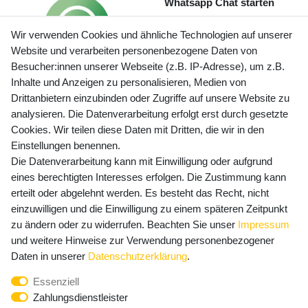
Whatsapp Chat starten
Wir verwenden Cookies und ähnliche Technologien auf unserer
Website und verarbeiten personenbezogene Daten von
Besucher:innen unserer Webseite (z.B. IP-Adresse), um z.B.
Inhalte und Anzeigen zu personalisieren, Medien von
Preisangaben inkl. gesetzl. MwSt. und zzgl. Service- und
Drittanbietern einzubinden oder Zugriffe auf unsere Website zu
Versandkosten
analysieren. Die Datenverarbeitung erfolgt erst durch gesetzte
Cookies. Wir teilen diese Daten mit Dritten, die wir in den
Einstellungen benennen.
Die Datenverarbeitung kann mit Einwilligung oder aufgrund
Newsletter Anmeldung - Keine Angebote
eines berechtigten Interesses erfolgen. Die Zustimmung kann
mehr verpassen!
erteilt oder abgelehnt werden. Es besteht das Recht, nicht
Newsletter
einzuwilligen und die Einwilligung zu einem späteren Zeitpunkt
E-MAIL **
Honig
zu ändern oder zu widerrufen. Beachten Sie unser
Impressum
und weitere Hinweise zur Verwendung personenbezogener
Hiermit bestätige ich, dass ich die
Daten­schutz­erklärung
Daten in unserer
Daten­schutz­erklärung
.
gelesen habe. Meine Einwilligung kann ich jederzeit
Essenziell
widerrufen.**
Zahlungsdienstleister