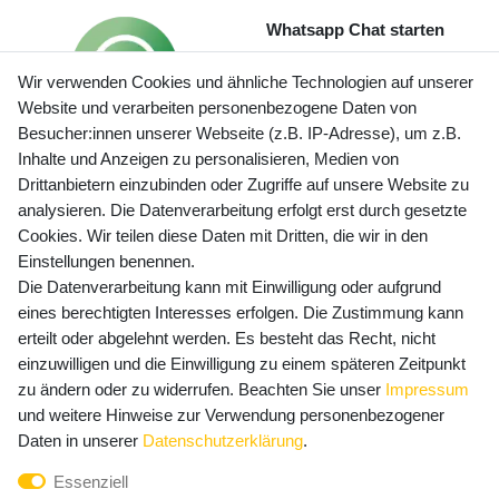
Whatsapp Chat starten
Wir verwenden Cookies und ähnliche Technologien auf unserer
Website und verarbeiten personenbezogene Daten von
Besucher:innen unserer Webseite (z.B. IP-Adresse), um z.B.
Inhalte und Anzeigen zu personalisieren, Medien von
Preisangaben inkl. gesetzl. MwSt. und zzgl. Service- und
Drittanbietern einzubinden oder Zugriffe auf unsere Website zu
Versandkosten
analysieren. Die Datenverarbeitung erfolgt erst durch gesetzte
Cookies. Wir teilen diese Daten mit Dritten, die wir in den
Einstellungen benennen.
Die Datenverarbeitung kann mit Einwilligung oder aufgrund
Newsletter Anmeldung - Keine Angebote
eines berechtigten Interesses erfolgen. Die Zustimmung kann
mehr verpassen!
erteilt oder abgelehnt werden. Es besteht das Recht, nicht
Newsletter
einzuwilligen und die Einwilligung zu einem späteren Zeitpunkt
E-MAIL **
Honig
zu ändern oder zu widerrufen. Beachten Sie unser
Impressum
und weitere Hinweise zur Verwendung personenbezogener
Hiermit bestätige ich, dass ich die
Daten­schutz­erklärung
Daten in unserer
Daten­schutz­erklärung
.
gelesen habe. Meine Einwilligung kann ich jederzeit
Essenziell
widerrufen.**