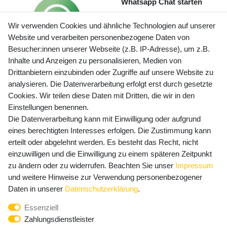
Whatsapp Chat starten
Wir verwenden Cookies und ähnliche Technologien auf unserer
Website und verarbeiten personenbezogene Daten von
Besucher:innen unserer Webseite (z.B. IP-Adresse), um z.B.
Inhalte und Anzeigen zu personalisieren, Medien von
Preisangaben inkl. gesetzl. MwSt. und zzgl. Service- und
Drittanbietern einzubinden oder Zugriffe auf unsere Website zu
Versandkosten
analysieren. Die Datenverarbeitung erfolgt erst durch gesetzte
Cookies. Wir teilen diese Daten mit Dritten, die wir in den
Einstellungen benennen.
Die Datenverarbeitung kann mit Einwilligung oder aufgrund
Newsletter Anmeldung - Keine Angebote
eines berechtigten Interesses erfolgen. Die Zustimmung kann
mehr verpassen!
erteilt oder abgelehnt werden. Es besteht das Recht, nicht
Newsletter
einzuwilligen und die Einwilligung zu einem späteren Zeitpunkt
E-MAIL **
Honig
zu ändern oder zu widerrufen. Beachten Sie unser
Impressum
und weitere Hinweise zur Verwendung personenbezogener
Hiermit bestätige ich, dass ich die
Daten­schutz­erklärung
Daten in unserer
Daten­schutz­erklärung
.
gelesen habe. Meine Einwilligung kann ich jederzeit
Essenziell
widerrufen.**
Zahlungsdienstleister