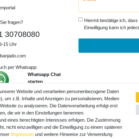
Honig
enportal
Hiermit bestätige ich, dass
Sie fragen?
Einwilligung kann ich jederz
1 30708080
9-15 Uhr
banjado.com
auch per Whatsapp:
Whatsapp Chat
starten
 unserer Website und verarbeiten personenbezogene Daten
, um z.B. Inhalte und Anzeigen zu personalisieren, Medien
ngaben inkl. gesetzl. MwSt. und
 Website zu analysieren. Die Datenverarbeitung erfolgt erst
Service- und Versandkosten
ten, die wir in den Einstellungen benennen.
rund eines berechtigten Interesses erfolgen. Die Zustimmung
t, nicht einzuwilligen und die Einwilligung zu einem späteren
 unser
Impressum
und weitere Hinweise zur Verwendung