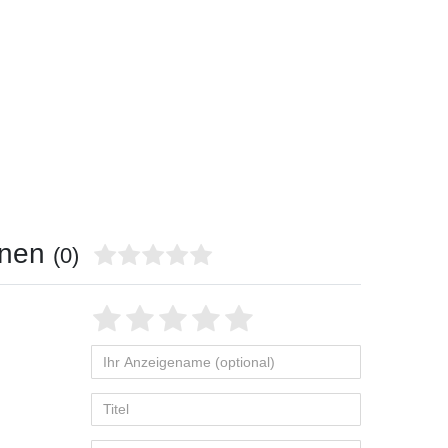
onen
(0)