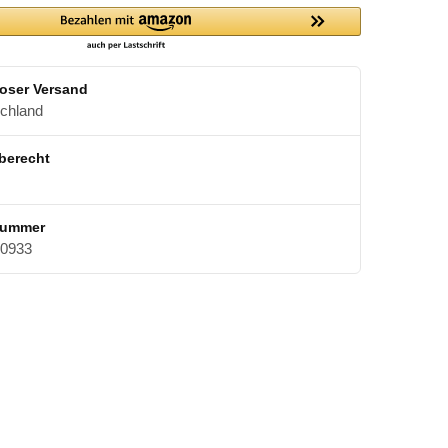
oser Versand
schland
berecht
nummer
0933