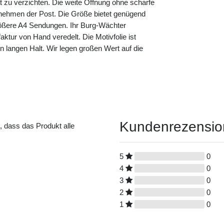
ät zu verzichten. Die weite Öffnung ohne scharfe
nehmen der Post. Die Größe bietet genügend
größere A4 Sendungen. Ihr Burg-Wächter
aktur von Hand veredelt. Die Motivfolie ist
nen langen Halt. Wir legen großen Wert auf die
Kundenrezensi
t, dass das Produkt alle
5
0
4
0
3
0
2
0
1
0