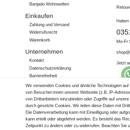
Banjado Wohnwelten
Retour
Einkaufen
Haben 
Zahlung und Versand
035
Widerrufs­recht
Warenkorb
Mo-Fr 
Unternehmen
shop@
Kontakt
Jetzt 
Daten­schutz­erklärung
Barrierefreiheit
AGB
Wir verwenden Cookies und ähnliche Technologien auf
Impressum
von Besucher:innen unserer Webseite (z.B. IP-Adresse)
Preisa
von Drittanbietern einzubinden oder Zugriffe auf unsere
zzgl. 
Werde Teil unserer
durch gesetzte Cookies. Wir teilen diese Daten mit Drit
Community
Die Datenverarbeitung kann mit Einwilligung oder aufg
kann erteilt oder abgelehnt werden. Es besteht das Rech
Zeitpunkt zu ändern oder zu widerrufen. Beachten Sie