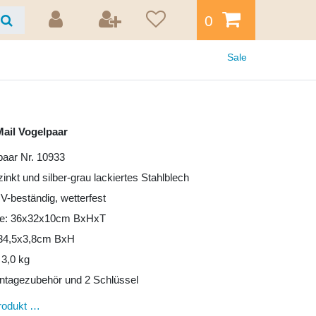
0
Sale
ail Vogelpaar
paar Nr. 10933
zinkt und silber-grau lackiertes Stahlblech
UV-beständig, wetterfest
e: 36x32x10cm BxHxT
: 34,5x3,8cm BxH
 3,0 kg
ntagezubehör und 2 Schlüssel
rodukt …