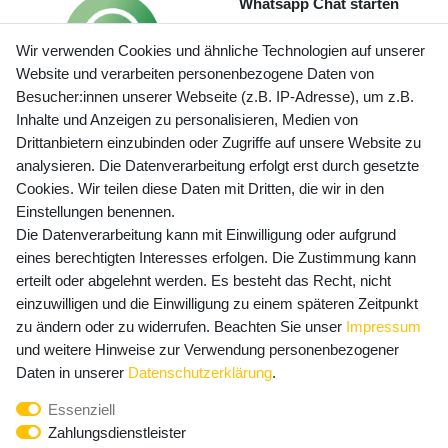
Whatsapp Chat starten
Wir verwenden Cookies und ähnliche Technologien auf unserer
Website und verarbeiten personenbezogene Daten von
Besucher:innen unserer Webseite (z.B. IP-Adresse), um z.B.
Inhalte und Anzeigen zu personalisieren, Medien von
Preisangaben inkl. gesetzl. MwSt. und zzgl. Service- und
Drittanbietern einzubinden oder Zugriffe auf unsere Website zu
Versandkosten
analysieren. Die Datenverarbeitung erfolgt erst durch gesetzte
Cookies. Wir teilen diese Daten mit Dritten, die wir in den
Einstellungen benennen.
Die Datenverarbeitung kann mit Einwilligung oder aufgrund
Newsletter Anmeldung - Keine Angebote
eines berechtigten Interesses erfolgen. Die Zustimmung kann
mehr verpassen!
erteilt oder abgelehnt werden. Es besteht das Recht, nicht
Newsletter
einzuwilligen und die Einwilligung zu einem späteren Zeitpunkt
E-MAIL **
Honig
zu ändern oder zu widerrufen. Beachten Sie unser
Impressum
und weitere Hinweise zur Verwendung personenbezogener
Hiermit bestätige ich, dass ich die
Daten­schutz­erklärung
Daten in unserer
Daten­schutz­erklärung
.
gelesen habe. Meine Einwilligung kann ich jederzeit
Essenziell
widerrufen.**
Zahlungsdienstleister