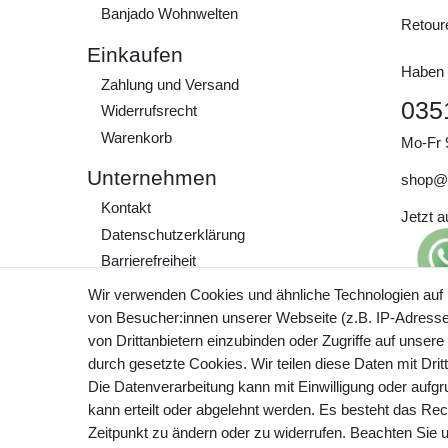
Banjado Wohnwelten
Retour
Einkaufen
Haben 
Zahlung und Versand
035
Widerrufs­recht
Warenkorb
Mo-Fr 
Unternehmen
shop@
Kontakt
Jetzt 
Daten­schutz­erklärung
Barrierefreiheit
AGB
Wir verwenden Cookies und ähnliche Technologien auf
Impressum
von Besucher:innen unserer Webseite (z.B. IP-Adresse)
Preisa
von Drittanbietern einzubinden oder Zugriffe auf unsere
zzgl. 
Werde Teil unserer
durch gesetzte Cookies. Wir teilen diese Daten mit Drit
Community
Die Datenverarbeitung kann mit Einwilligung oder aufg
kann erteilt oder abgelehnt werden. Es besteht das Rech
Zeitpunkt zu ändern oder zu widerrufen. Beachten Sie