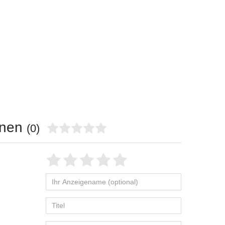
onen
(0)