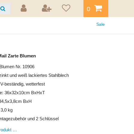
0
Sale
ail Zarte Blumen
 Blumen Nr. 10906
zinkt und weiß lackiertes Stahlblech
UV-beständig, wetterfest
e: 36x32x10cm BxHxT
: 34,5x3,8cm BxH
 3,0 kg
ntagezubehör und 2 Schlüssel
rodukt …