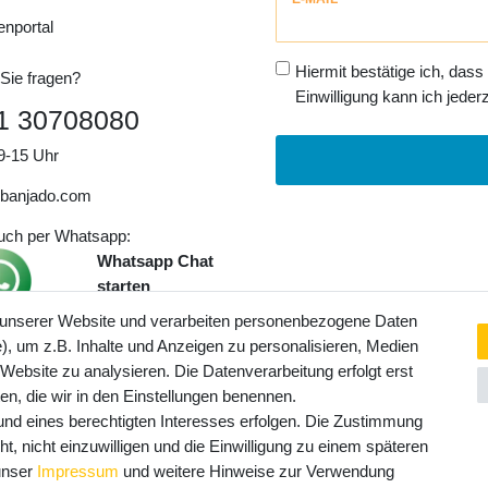
Honig
enportal
Hiermit bestätige ich, dass
Sie fragen?
Einwilligung kann ich jederz
1 30708080
9-15 Uhr
banjado.com
auch per Whatsapp:
Whatsapp Chat
starten
 unserer Website und verarbeiten personenbezogene Daten
, um z.B. Inhalte und Anzeigen zu personalisieren, Medien
ngaben inkl. gesetzl. MwSt. und
 Website zu analysieren. Die Datenverarbeitung erfolgt erst
Service- und Versandkosten
ten, die wir in den Einstellungen benennen.
rund eines berechtigten Interesses erfolgen. Die Zustimmung
t, nicht einzuwilligen und die Einwilligung zu einem späteren
 unser
Impressum
und weitere Hinweise zur Verwendung