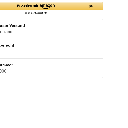
oser Versand
schland
berecht
nummer
906