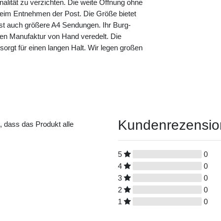
nalität zu verzichten. Die weite Öffnung ohne
eim Entnehmen der Post. Die Größe bietet
sst auch größere A4 Sendungen. Ihr Burg-
nen Manufaktur von Hand veredelt. Die
s sorgt für einen langen Halt. Wir legen großen
Kundenrezensi
t, dass das Produkt alle
5
0
4
0
3
0
2
0
1
0