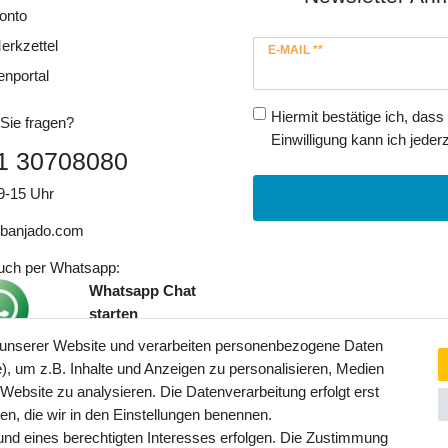
onto
erkzettel
Newsletter
E-MAIL **
Honig
enportal
Hiermit bestätige ich, dass
Sie fragen?
Einwilligung kann ich jederz
1 30708080
9-15 Uhr
banjado.com
auch per Whatsapp:
Whatsapp Chat
starten
 unserer Website und verarbeiten personenbezogene Daten
, um z.B. Inhalte und Anzeigen zu personalisieren, Medien
ngaben inkl. gesetzl. MwSt. und
 Website zu analysieren. Die Datenverarbeitung erfolgt erst
Service- und Versandkosten
ten, die wir in den Einstellungen benennen.
rund eines berechtigten Interesses erfolgen. Die Zustimmung