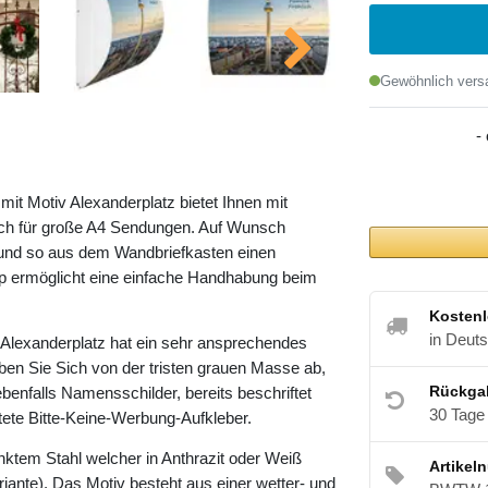
Gewöhnlich versa
-
t Motiv Alexanderplatz bietet Ihnen mit
h für große A4 Sendungen. Auf Wunsch
 und so aus dem Wandbriefkasten einen
pp ermöglicht eine einfache Handhabung beim
Kostenl
in Deut
Alexanderplatz hat ein sehr ansprechendes
ben Sie Sich von der tristen grauen Masse ab,
Rückga
ebenfalls Namensschilder, bereits beschriftet
30 Tage
ltete Bitte-Keine-Werbung-Aufkleber.
nktem Stahl welcher in Anthrazit oder Weiß
Artikel
riante). Das Motiv besteht aus einer wetter- und