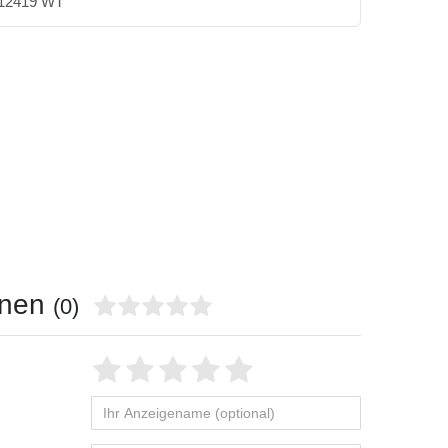
12419 WT
onen
(0)