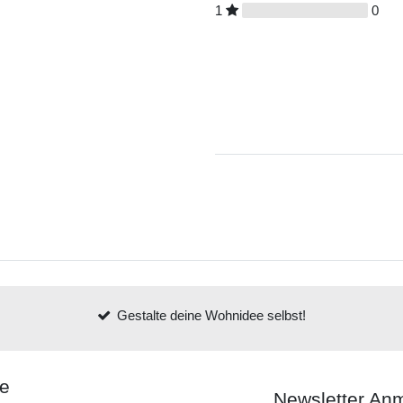
1
0
Gestalte deine Wohnidee selbst!
ce
Newsletter An