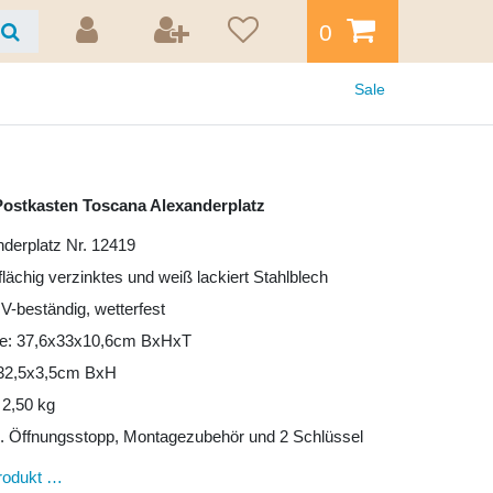
0
Sale
ostkasten Toscana Alexanderplatz
nderplatz Nr. 12419
lflächig verzinktes und weiß lackiert Stahlblech
UV-beständig, wetterfest
e: 37,6x33x10,6cm BxHxT
: 32,5x3,5cm BxH
 2,50 kg
l. Öffnungsstopp, Montagezubehör und 2 Schlüssel
rodukt …