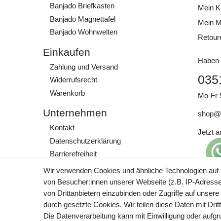
Banjado Briefkasten
Mein K
Banjado Magnettafel
Mein M
Banjado Wohnwelten
Retour
Einkaufen
Haben 
Zahlung und Versand
035
Widerrufs­recht
Warenkorb
Mo-Fr 
Unternehmen
shop@
Kontakt
Jetzt 
Daten­schutz­erklärung
Barrierefreiheit
AGB
Wir verwenden Cookies und ähnliche Technologien auf
Impressum
von Besucher:innen unserer Webseite (z.B. IP-Adresse)
Preisa
von Drittanbietern einzubinden oder Zugriffe auf unsere
zzgl. 
Werde Teil unserer
durch gesetzte Cookies. Wir teilen diese Daten mit Drit
Community
Die Datenverarbeitung kann mit Einwilligung oder aufg