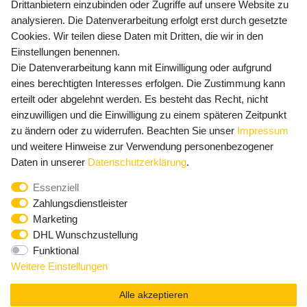
Drittanbietern einzubinden oder Zugriffe auf unsere Website zu
Versandkosten
analysieren. Die Datenverarbeitung erfolgt erst durch gesetzte
Cookies. Wir teilen diese Daten mit Dritten, die wir in den
Einstellungen benennen.
Die Datenverarbeitung kann mit Einwilligung oder aufgrund
Newsletter Anmeldung - Keine Angebote
eines berechtigten Interesses erfolgen. Die Zustimmung kann
mehr verpassen!
erteilt oder abgelehnt werden. Es besteht das Recht, nicht
einzuwilligen und die Einwilligung zu einem späteren Zeitpunkt
Newsletter
E-MAIL **
zu ändern oder zu widerrufen. Beachten Sie unser
Impressum
Honig
und weitere Hinweise zur Verwendung personenbezogener
Hiermit bestätige ich, dass ich die
Daten­schutz­erklärung
Daten in unserer
Daten­schutz­erklärung
.
gelesen habe. Meine Einwilligung kann ich jederzeit
Essenziell
widerrufen.**
Zahlungsdienstleister
Marketing
Abonnieren
DHL Wunschzustellung
Funktional
** Hierbei handelt es sich um ein Pflichtfeld.
Weitere Einstellungen
Alle akzeptieren