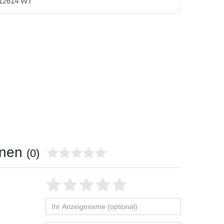
12614 WT
onen
(0)