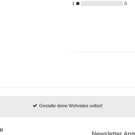
1
0
Gestalte deine Wohnidee selbst!
ce
Newsletter An