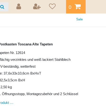
0
Sale
ostkasten Toscana Alte Tapeten
Tapeten Nr. 12614
lflächig verzinktes und weiß lackiert Stahlblech
UV-beständig, wetterfest
e: 37,6x33x10,6cm BxHxT
: 32,5x3,5cm BxH
 2,50 kg
l. Öffnungsstopp, Montagezubehör und 2 Schlüssel
rodukt …