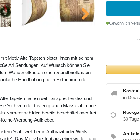
Gewöhnlich versa
-
t Motiv Alte Tapeten bietet Ihnen mit seinem
roße A4 Sendungen. Auf Wunsch können Sie
dem Wandbriefkasten einen Standbriefkasten
ne einfache Handhabung beim Entnehmen der
Kostenl
in Deut
Alte Tapeten hat ein sehr ansprechendes und
Sie Sich von der tristen grauen Masse ab, ohne
Rückga
lls Namensschilder, bereits beschriftet oder frei
30 Tage
te-Keine-Werbung-Aufkleber.
nktem Stahl welcher in Anthrazit oder Weiß
Artikel
riante). Das Motiv besteht aus einer wetter- und