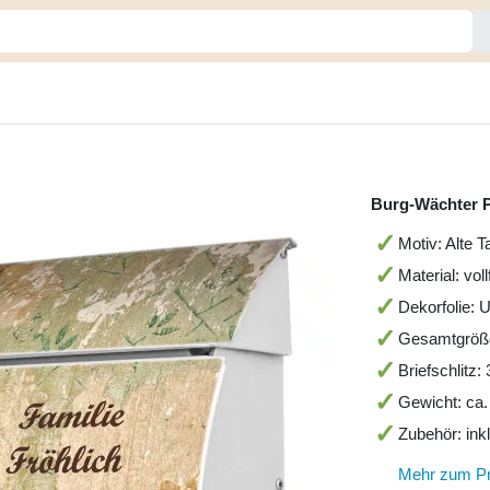
Burg-Wächter P
Motiv: Alte 
Material: vol
Dekorfolie: 
Gesamtgröß
Briefschlitz
Gewicht: ca.
Zubehör: ink
Mehr zum P