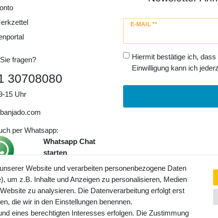
onto
erkzettel
Newsletter
E-MAIL **
Honig
enportal
Hiermit bestätige ich, dass
Sie fragen?
Einwilligung kann ich jederz
1 30708080
9-15 Uhr
banjado.com
auch per Whatsapp:
Whatsapp Chat
starten
 unserer Website und verarbeiten personenbezogene Daten
, um z.B. Inhalte und Anzeigen zu personalisieren, Medien
ngaben inkl. gesetzl. MwSt. und
 Website zu analysieren. Die Datenverarbeitung erfolgt erst
Service- und Versandkosten
ten, die wir in den Einstellungen benennen.
rund eines berechtigten Interesses erfolgen. Die Zustimmung