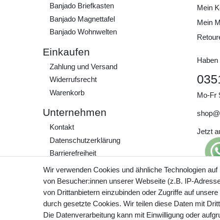
Banjado Briefkasten
Mein K
Banjado Magnettafel
Mein M
Banjado Wohnwelten
Retour
Einkaufen
Haben 
Zahlung und Versand
035
Widerrufs­recht
Warenkorb
Mo-Fr 
Unternehmen
shop@
Kontakt
Jetzt 
Daten­schutz­erklärung
Barrierefreiheit
AGB
Wir verwenden Cookies und ähnliche Technologien auf
Impressum
von Besucher:innen unserer Webseite (z.B. IP-Adresse)
Preisa
von Drittanbietern einzubinden oder Zugriffe auf unsere
zzgl. 
Werde Teil unserer
durch gesetzte Cookies. Wir teilen diese Daten mit Drit
Community
Die Datenverarbeitung kann mit Einwilligung oder aufg