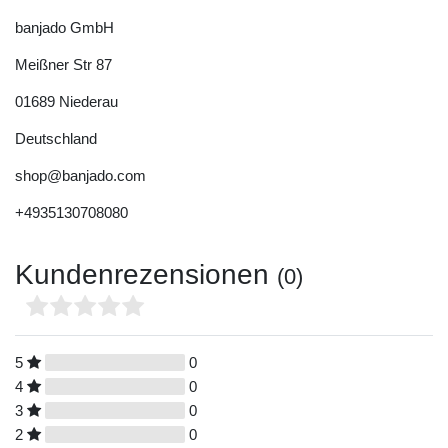
banjado GmbH
Meißner Str
87
01689
Niederau
Deutschland
shop@banjado.com
+4935130708080
Kundenrezensionen
(0)
5
0
4
0
3
0
2
0