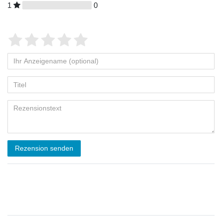
1
0
Rezension senden