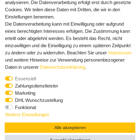
Versandkosten
analysieren. Die Datenverarbeitung erfolgt erst durch gesetzte
Cookies. Wir teilen diese Daten mit Dritten, die wir in den
Einstellungen benennen.
Die Datenverarbeitung kann mit Einwilligung oder aufgrund
Newsletter Anmeldung - Keine Angebote
eines berechtigten Interesses erfolgen. Die Zustimmung kann
mehr verpassen!
erteilt oder abgelehnt werden. Es besteht das Recht, nicht
einzuwilligen und die Einwilligung zu einem späteren Zeitpunkt
Newsletter
E-MAIL **
zu ändern oder zu widerrufen. Beachten Sie unser
Impressum
Honig
und weitere Hinweise zur Verwendung personenbezogener
Hiermit bestätige ich, dass ich die
Daten­schutz­erklärung
Daten in unserer
Daten­schutz­erklärung
.
gelesen habe. Meine Einwilligung kann ich jederzeit
Essenziell
widerrufen.**
Zahlungsdienstleister
Marketing
Abonnieren
DHL Wunschzustellung
Funktional
** Hierbei handelt es sich um ein Pflichtfeld.
Weitere Einstellungen
Alle akzeptieren