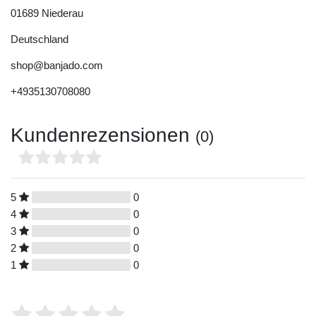
01689
Niederau
Deutschland
shop@banjado.com
+4935130708080
Kundenrezensionen
(0)
5
0
4
0
3
0
2
0
1
0