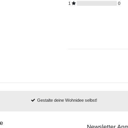
1
0
Gestalte deine Wohnidee selbst!
ce
Newsletter An