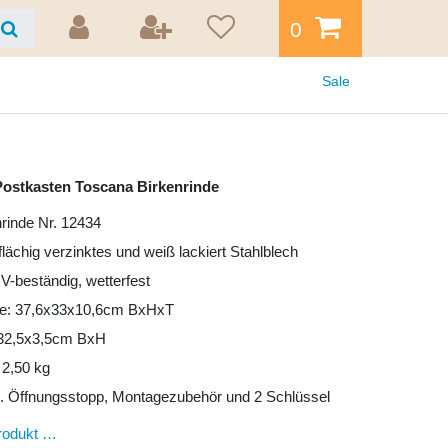
0
Sale
ostkasten Toscana Birkenrinde
nrinde Nr. 12434
lflächig verzinktes und weiß lackiert Stahlblech
UV-beständig, wetterfest
e: 37,6x33x10,6cm BxHxT
: 32,5x3,5cm BxH
 2,50 kg
l. Öffnungsstopp, Montagezubehör und 2 Schlüssel
rodukt …