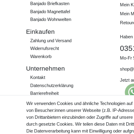
Banjado Briefkasten
Mein K
Banjado Magnettafel
Mein M
Banjado Wohnwelten
Retour
Einkaufen
Haben 
Zahlung und Versand
035
Widerrufs­recht
Warenkorb
Mo-Fr 
Unternehmen
shop@
Kontakt
Jetzt 
Daten­schutz­erklärung
Barrierefreiheit
AGB
Wir verwenden Cookies und ähnliche Technologien auf
Impressum
von Besucher:innen unserer Webseite (z.B. IP-Adresse)
Preisa
von Drittanbietern einzubinden oder Zugriffe auf unsere
zzgl. 
Werde Teil unserer
durch gesetzte Cookies. Wir teilen diese Daten mit Drit
Community
Die Datenverarbeitung kann mit Einwilligung oder aufg