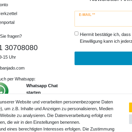
onto
erkzettel
Newsletter
E-MAIL **
Honig
enportal
Hiermit bestätige ich, dass
Sie fragen?
Einwilligung kann ich jederz
1 30708080
9-15 Uhr
banjado.com
auch per Whatsapp:
Whatsapp Chat
starten
 unserer Website und verarbeiten personenbezogene Daten
, um z.B. Inhalte und Anzeigen zu personalisieren, Medien
ngaben inkl. gesetzl. MwSt. und
 Website zu analysieren. Die Datenverarbeitung erfolgt erst
Service- und Versandkosten
ten, die wir in den Einstellungen benennen.
rund eines berechtigten Interesses erfolgen. Die Zustimmung