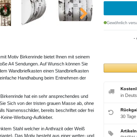
Gewöhnlich versa
-
t Motiv Birkenrinde bietet Ihnen mit seinem
roße A4 Sendungen. Auf Wunsch können Sie
dem Wandbriefkasten einen Standbriefkasten
ne einfache Handhabung beim Entnehmen der
Kostenl
in Deut
Birkenrinde hat ein sehr ansprechendes und
Sie Sich von der tristen grauen Masse ab, ohne
Rückga
lls Namensschilder, bereits beschriftet oder frei
30 Tage
te-Keine-Werbung-Aufkleber.
nktem Stahl welcher in Anthrazit oder Weiß
Artikel
riante). Das Motiv besteht aus einer wetter- und