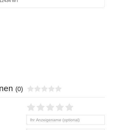
12434 WT
onen
(0)