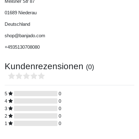
Meißner Str
87
01689
Niederau
Deutschland
shop@banjado.com
+4935130708080
Kundenrezensionen
(0)
5
0
4
0
3
0
2
0
1
0