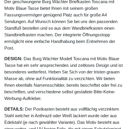
Der geschwungene Burg Wächter Briefkasten Toscana mit
Motiv Blaue Tasse bietet Ihnen mit seinem großen
Fassungsvermögen genügend Platz auch für große A4
Sendungen. Auf Wunsch können Sie bei uns den passenden
Standfuß bestellen und so aus dem Wandbriefkasten einen
Standbriefkasten machen. Der integrierte Öffnungsstopp
ermöglicht eine einfache Handhabung beim Entnehmen der
Post.
DESIGN:
Das Burg Wächter Modell Toscana mit Motiv Blaue
Tasse hat ein sehr ansprechendes und zeitloses Design und ist
besonderes wetterfest. Heben Sie Sich von der tristen grauen
Masse ab, ohne auf Funktionalität zu verzichten. Wir bieten
Ihnen ebenfalls Namensschilder, bereits beschriftet oder frei zu
beschriften, und verschiedene selbst gestaltete Bitte-Keine-
Werbung-Aufkleber.
DETAILS:
Der Postkasten besteht aus vollflächig verzinktem
Stahl welcher in Anthrazit oder Weiß lackiert wurde oder aus
Edelstahl (je nach gewählter Variante). Das Motiv besteht aus
einer wetter- und UV-festen Folie, die mit einem Schutzlaminat