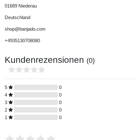
01689
Niederau
Deutschland
shop@banjado.com
+4935130708080
Kundenrezensionen
(0)
5
0
4
0
3
0
2
0
1
0