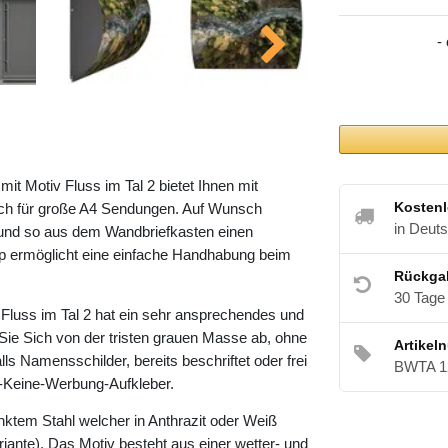
-
 Motiv Fluss im Tal 2 bietet Ihnen mit
Kostenl
h für große A4 Sendungen. Auf Wunsch
in Deut
 und so aus dem Wandbriefkasten einen
pp ermöglicht eine einfache Handhabung beim
Rückga
30 Tage
luss im Tal 2 hat ein sehr ansprechendes und
Sie Sich von der tristen grauen Masse ab, ohne
Artikel
lls Namensschilder, bereits beschriftet oder frei
BWTA 1
te-Keine-Werbung-Aufkleber.
nktem Stahl welcher in Anthrazit oder Weiß
riante). Das Motiv besteht aus einer wetter- und