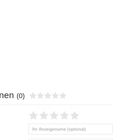
onen
(0)