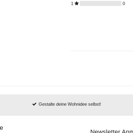
1
0
Gestalte deine Wohnidee selbst!
ce
Newsletter An