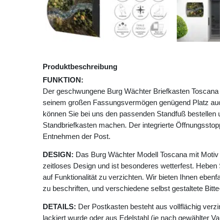
Produktbeschreibung
FUNKTION:
Der geschwungene Burg Wächter Briefkasten Toscana mit
seinem großen Fassungsvermögen genügend Platz auc
können Sie bei uns den passenden Standfuß bestellen
Standbriefkasten machen. Der integrierte Öffnungssto
Entnehmen der Post.
DESIGN:
Das Burg Wächter Modell Toscana mit Motiv F
zeitloses Design und ist besonderes wetterfest. Heben 
auf Funktionalität zu verzichten. Wir bieten Ihnen ebenfa
zu beschriften, und verschiedene selbst gestaltete Bit
DETAILS:
Der Postkasten besteht aus vollflächig verzi
lackiert wurde oder aus Edelstahl (je nach gewählter Va