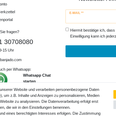
onto
erkzettel
Newsletter
E-MAIL **
Honig
enportal
Hiermit bestätige ich, dass
Sie fragen?
Einwilligung kann ich jederz
1 30708080
9-15 Uhr
banjado.com
auch per Whatsapp:
Whatsapp Chat
starten
 unserer Website und verarbeiten personenbezogene Daten
, um z.B. Inhalte und Anzeigen zu personalisieren, Medien
ngaben inkl. gesetzl. MwSt. und
 Website zu analysieren. Die Datenverarbeitung erfolgt erst
Service- und Versandkosten
ten, die wir in den Einstellungen benennen.
rund eines berechtigten Interesses erfolgen. Die Zustimmung