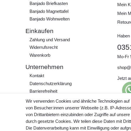
Banjado Briefkasten
Mein K
Banjado Magnettafel
Mein M
Banjado Wohnwelten
Retour
Einkaufen
Haben 
Zahlung und Versand
035
Widerrufs­recht
Warenkorb
Mo-Fr 
Unternehmen
shop@
Kontakt
Jetzt 
Daten­schutz­erklärung
Barrierefreiheit
AGB
Wir verwenden Cookies und ähnliche Technologien auf
Impressum
von Besucher:innen unserer Webseite (z.B. IP-Adresse)
Preisa
von Drittanbietern einzubinden oder Zugriffe auf unsere
zzgl. 
Werde Teil unserer
durch gesetzte Cookies. Wir teilen diese Daten mit Drit
Community
Die Datenverarbeitung kann mit Einwilligung oder aufg