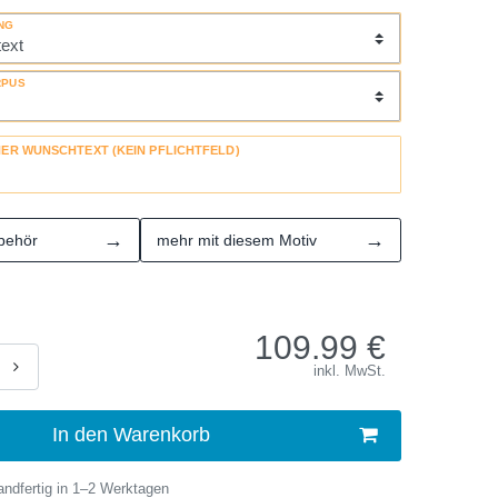
NG
RPUS
HER WUNSCHTEXT (KEIN PFLICHTFELD)
→
→
behör
mehr mit diesem Motiv
109.99
€
inkl. MwSt.
In den Warenkorb
ndfertig in 1–2 Werktagen