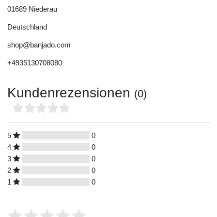
01689
Niederau
Deutschland
shop@banjado.com
+4935130708080
Kundenrezensionen
(0)
5
0
4
0
3
0
2
0
1
0