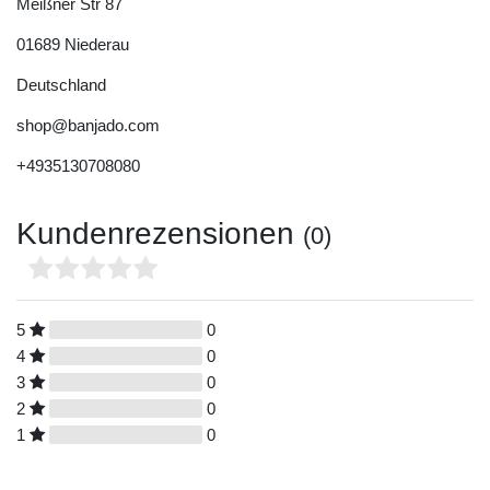
Meißner Str
87
01689
Niederau
Deutschland
shop@banjado.com
+4935130708080
Kundenrezensionen
(0)
5
0
4
0
3
0
2
0
1
0