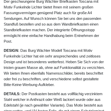
Der geschwungene Burg Wächter Briefkasten Toscana mit
Motiv Funkelnde Lichter bietet Ihnen mit seinem großen
Fassungsvermögen genügend Platz auch für große A4
Sendungen. Auf Wunsch können Sie bei uns den passenden
Standfuß bestellen und so aus dem Wandbriefkasten einen
Standbriefkasten machen. Der integrierte Öffnungsstopp
ermöglicht eine einfache Handhabung beim Entnehmen der
Post.
DESIGN:
Das Burg Wächter Modell Toscana mit Motiv
Funkelnde Lichter hat ein sehr ansprechendes und zeitloses
Design und ist besonderes wetterfest. Heben Sie Sich von der
tristen grauen Masse ab, ohne auf Funktionalität zu verzichten.
Wir bieten Ihnen ebenfalls Namensschilder, bereits beschriftet
oder frei zu beschriften, und verschiedene selbst gestaltete
Bitte-Keine-Werbung-Aufkleber.
DETAILS:
Der Postkasten besteht aus vollflächig verzinktem
Stahl welcher in Anthrazit oder Weiß lackiert wurde oder aus
Edelstahl (je nach gewählter Variante). Das Motiv besteht aus
einer wetter- und UV-festen Folie, die mit einem Schutzlaminat