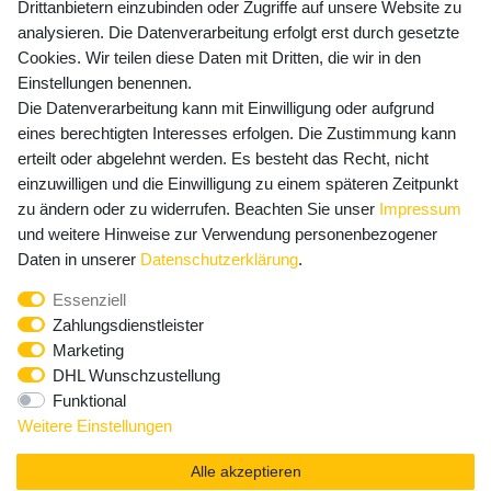
Drittanbietern einzubinden oder Zugriffe auf unsere Website zu
Versandkosten
analysieren. Die Datenverarbeitung erfolgt erst durch gesetzte
Cookies. Wir teilen diese Daten mit Dritten, die wir in den
Einstellungen benennen.
Die Datenverarbeitung kann mit Einwilligung oder aufgrund
Newsletter Anmeldung - Keine Angebote
eines berechtigten Interesses erfolgen. Die Zustimmung kann
mehr verpassen!
erteilt oder abgelehnt werden. Es besteht das Recht, nicht
einzuwilligen und die Einwilligung zu einem späteren Zeitpunkt
Newsletter
E-MAIL **
zu ändern oder zu widerrufen. Beachten Sie unser
Impressum
Honig
und weitere Hinweise zur Verwendung personenbezogener
Hiermit bestätige ich, dass ich die
Daten­schutz­erklärung
Daten in unserer
Daten­schutz­erklärung
.
gelesen habe. Meine Einwilligung kann ich jederzeit
Essenziell
widerrufen.**
Zahlungsdienstleister
Marketing
Abonnieren
DHL Wunschzustellung
Funktional
** Hierbei handelt es sich um ein Pflichtfeld.
Weitere Einstellungen
Alle akzeptieren