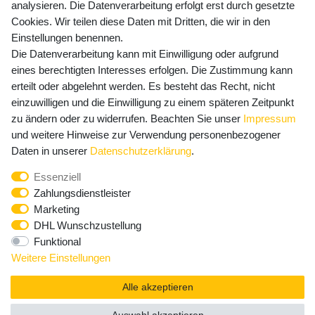
Versandkosten
analysieren. Die Datenverarbeitung erfolgt erst durch gesetzte
Cookies. Wir teilen diese Daten mit Dritten, die wir in den
Einstellungen benennen.
Die Datenverarbeitung kann mit Einwilligung oder aufgrund
Newsletter Anmeldung - Keine Angebote
eines berechtigten Interesses erfolgen. Die Zustimmung kann
mehr verpassen!
erteilt oder abgelehnt werden. Es besteht das Recht, nicht
einzuwilligen und die Einwilligung zu einem späteren Zeitpunkt
Newsletter
E-MAIL **
zu ändern oder zu widerrufen. Beachten Sie unser
Impressum
Honig
und weitere Hinweise zur Verwendung personenbezogener
Hiermit bestätige ich, dass ich die
Daten­schutz­erklärung
Daten in unserer
Daten­schutz­erklärung
.
gelesen habe. Meine Einwilligung kann ich jederzeit
Essenziell
widerrufen.**
Zahlungsdienstleister
Marketing
Abonnieren
DHL Wunschzustellung
Funktional
** Hierbei handelt es sich um ein Pflichtfeld.
Weitere Einstellungen
Alle akzeptieren