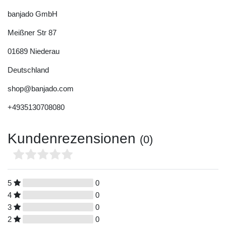
banjado GmbH
Meißner Str
87
01689
Niederau
Deutschland
shop@banjado.com
+4935130708080
Kundenrezensionen
(0)
5
0
4
0
3
0
2
0