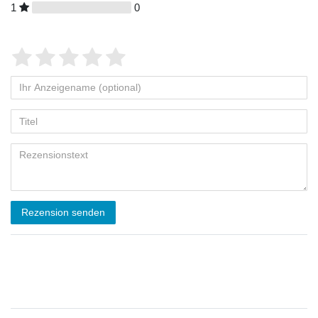
1
0
Rezension senden