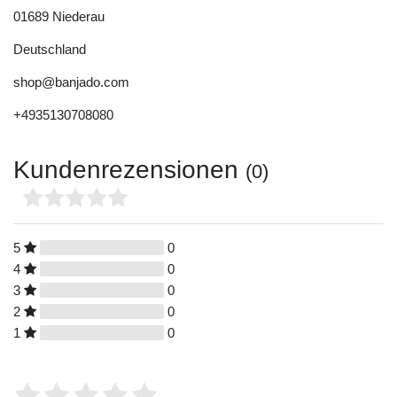
01689
Niederau
Deutschland
shop@banjado.com
+4935130708080
Kundenrezensionen
(0)
5
0
4
0
3
0
2
0
1
0