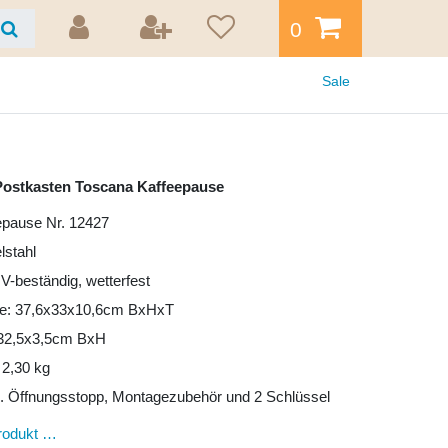
0
Sale
ostkasten Toscana Kaffeepause
epause Nr. 12427
lstahl
UV-beständig, wetterfest
e: 37,6x33x10,6cm BxHxT
: 32,5x3,5cm BxH
 2,30 kg
l. Öffnungsstopp, Montagezubehör und 2 Schlüssel
rodukt …