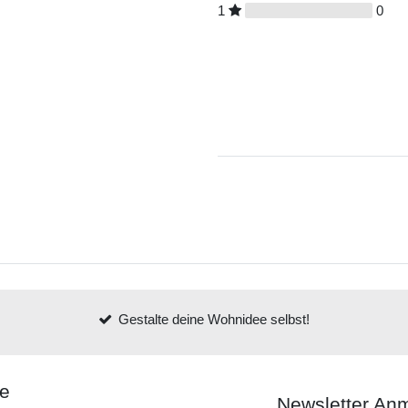
1
0
Gestalte deine Wohnidee selbst!
ce
Newsletter An