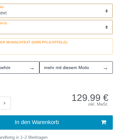
NG
RPUS
HER WUNSCHTEXT (KEIN PFLICHTFELD)
→
→
behör
mehr mit diesem Motiv
129.99
€
inkl. MwSt.
In den Warenkorb
ndfertig in 1–2 Werktagen