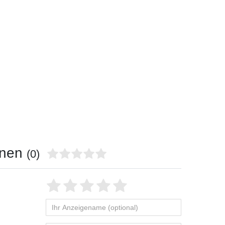
onen
(0)