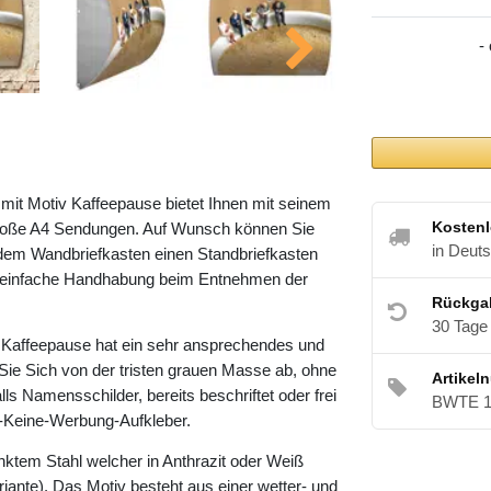
-
it Motiv Kaffeepause bietet Ihnen mit seinem
Kostenl
roße A4 Sendungen. Auf Wunsch können Sie
in Deut
dem Wandbriefkasten einen Standbriefkasten
ne einfache Handhabung beim Entnehmen der
Rückga
30 Tage
Kaffeepause hat ein sehr ansprechendes und
Sie Sich von der tristen grauen Masse ab, ohne
Artikel
lls Namensschilder, bereits beschriftet oder frei
BWTE 1
te-Keine-Werbung-Aufkleber.
nktem Stahl welcher in Anthrazit oder Weiß
riante). Das Motiv besteht aus einer wetter- und