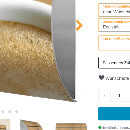
PERSONALISIERU
GRUNDFARBE KO
IHR PERSÖNLIC
Passendes Zu
Wunschliste
Gewöhnlich versa