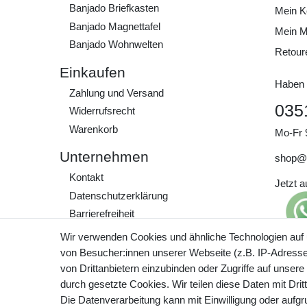
Banjado Briefkasten
Mein K
Banjado Magnettafel
Mein M
Banjado Wohnwelten
Retour
Einkaufen
Haben 
Zahlung und Versand
035
Widerrufs­recht
Warenkorb
Mo-Fr 
Unternehmen
shop@
Kontakt
Jetzt 
Daten­schutz­erklärung
Barrierefreiheit
AGB
Wir verwenden Cookies und ähnliche Technologien auf
Impressum
von Besucher:innen unserer Webseite (z.B. IP-Adresse)
Preisa
von Drittanbietern einzubinden oder Zugriffe auf unsere
zzgl. 
Werde Teil unserer
durch gesetzte Cookies. Wir teilen diese Daten mit Drit
Community
Die Datenverarbeitung kann mit Einwilligung oder aufg