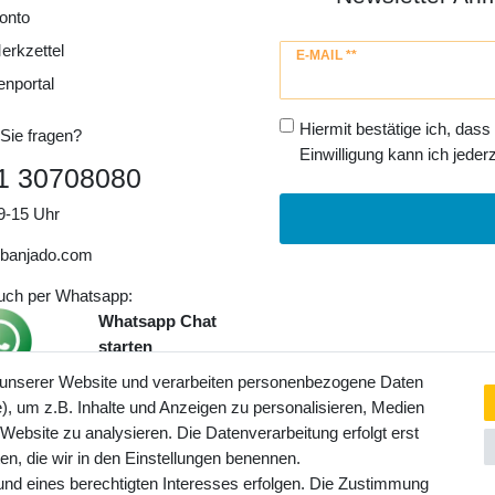
onto
erkzettel
Newsletter
E-MAIL **
Honig
enportal
Hiermit bestätige ich, dass
Sie fragen?
Einwilligung kann ich jederz
1 30708080
9-15 Uhr
banjado.com
auch per Whatsapp:
Whatsapp Chat
starten
 unserer Website und verarbeiten personenbezogene Daten
, um z.B. Inhalte und Anzeigen zu personalisieren, Medien
ngaben inkl. gesetzl. MwSt. und
 Website zu analysieren. Die Datenverarbeitung erfolgt erst
Service- und Versandkosten
ten, die wir in den Einstellungen benennen.
rund eines berechtigten Interesses erfolgen. Die Zustimmung