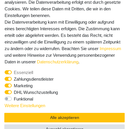
Versandkosten
analysieren. Die Datenverarbeitung erfolgt erst durch gesetzte
Cookies. Wir teilen diese Daten mit Dritten, die wir in den
Einstellungen benennen.
Die Datenverarbeitung kann mit Einwilligung oder aufgrund
Newsletter Anmeldung - Keine Angebote
eines berechtigten Interesses erfolgen. Die Zustimmung kann
mehr verpassen!
erteilt oder abgelehnt werden. Es besteht das Recht, nicht
einzuwilligen und die Einwilligung zu einem späteren Zeitpunkt
Newsletter
E-MAIL **
zu ändern oder zu widerrufen. Beachten Sie unser
Impressum
Honig
und weitere Hinweise zur Verwendung personenbezogener
Hiermit bestätige ich, dass ich die
Daten­schutz­erklärung
Daten in unserer
Daten­schutz­erklärung
.
gelesen habe. Meine Einwilligung kann ich jederzeit
Essenziell
widerrufen.**
Zahlungsdienstleister
Marketing
Abonnieren
DHL Wunschzustellung
Funktional
** Hierbei handelt es sich um ein Pflichtfeld.
Weitere Einstellungen
Alle akzeptieren