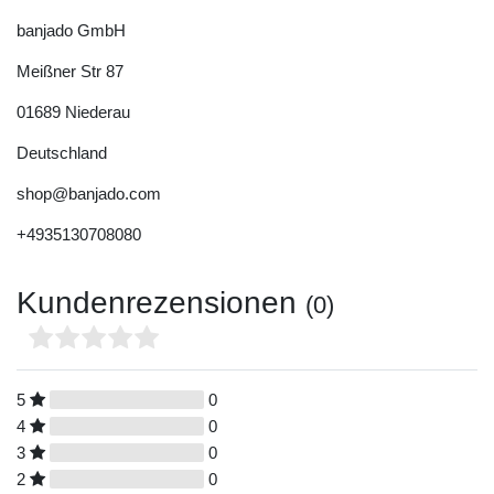
banjado GmbH
Meißner Str
87
01689
Niederau
Deutschland
shop@banjado.com
+4935130708080
Kundenrezensionen
(0)
5
0
4
0
3
0
2
0