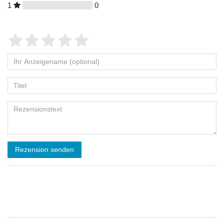
1
0
Rezension senden