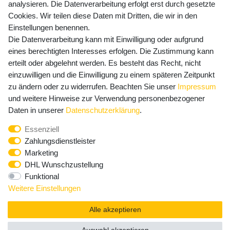
Versandkosten
analysieren. Die Datenverarbeitung erfolgt erst durch gesetzte
Cookies. Wir teilen diese Daten mit Dritten, die wir in den
Einstellungen benennen.
Die Datenverarbeitung kann mit Einwilligung oder aufgrund
Newsletter Anmeldung - Keine Angebote
eines berechtigten Interesses erfolgen. Die Zustimmung kann
mehr verpassen!
erteilt oder abgelehnt werden. Es besteht das Recht, nicht
einzuwilligen und die Einwilligung zu einem späteren Zeitpunkt
Newsletter
E-MAIL **
zu ändern oder zu widerrufen. Beachten Sie unser
Impressum
Honig
und weitere Hinweise zur Verwendung personenbezogener
Hiermit bestätige ich, dass ich die
Daten­schutz­erklärung
Daten in unserer
Daten­schutz­erklärung
.
gelesen habe. Meine Einwilligung kann ich jederzeit
Essenziell
widerrufen.**
Zahlungsdienstleister
Marketing
Abonnieren
DHL Wunschzustellung
Funktional
** Hierbei handelt es sich um ein Pflichtfeld.
Weitere Einstellungen
Alle akzeptieren