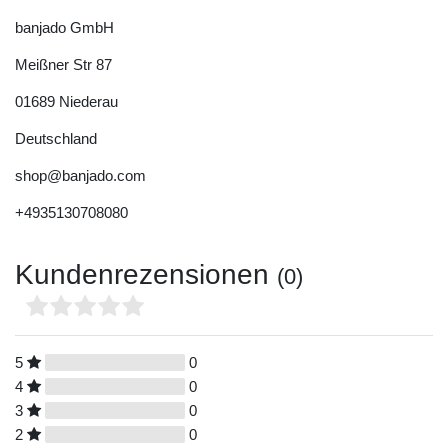
banjado GmbH
Meißner Str
87
01689
Niederau
Deutschland
shop@banjado.com
+4935130708080
Kundenrezensionen
(0)
5
0
4
0
3
0
2
0