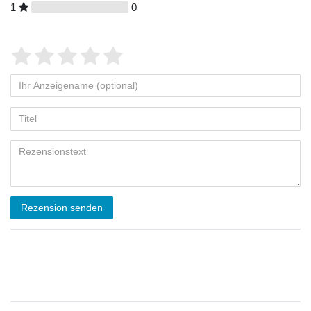
1
0
Rezension senden