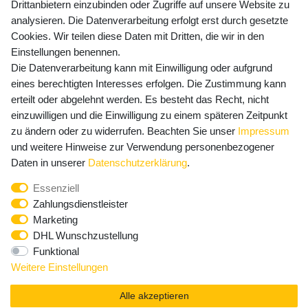
Drittanbietern einzubinden oder Zugriffe auf unsere Website zu
Versandkosten
analysieren. Die Datenverarbeitung erfolgt erst durch gesetzte
Cookies. Wir teilen diese Daten mit Dritten, die wir in den
Einstellungen benennen.
Die Datenverarbeitung kann mit Einwilligung oder aufgrund
Newsletter Anmeldung - Keine Angebote
eines berechtigten Interesses erfolgen. Die Zustimmung kann
mehr verpassen!
erteilt oder abgelehnt werden. Es besteht das Recht, nicht
einzuwilligen und die Einwilligung zu einem späteren Zeitpunkt
Newsletter
E-MAIL **
zu ändern oder zu widerrufen. Beachten Sie unser
Impressum
Honig
und weitere Hinweise zur Verwendung personenbezogener
Hiermit bestätige ich, dass ich die
Daten­schutz­erklärung
Daten in unserer
Daten­schutz­erklärung
.
gelesen habe. Meine Einwilligung kann ich jederzeit
Essenziell
widerrufen.**
Zahlungsdienstleister
Marketing
Abonnieren
DHL Wunschzustellung
Funktional
** Hierbei handelt es sich um ein Pflichtfeld.
Weitere Einstellungen
Alle akzeptieren