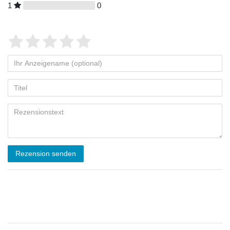
1
0
Rezension senden