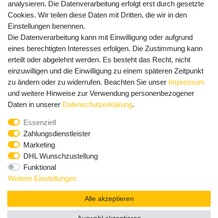
Versandkosten
analysieren. Die Datenverarbeitung erfolgt erst durch gesetzte
Cookies. Wir teilen diese Daten mit Dritten, die wir in den
Einstellungen benennen.
Die Datenverarbeitung kann mit Einwilligung oder aufgrund
Newsletter Anmeldung - Keine Angebote
eines berechtigten Interesses erfolgen. Die Zustimmung kann
mehr verpassen!
erteilt oder abgelehnt werden. Es besteht das Recht, nicht
einzuwilligen und die Einwilligung zu einem späteren Zeitpunkt
Newsletter
E-MAIL **
zu ändern oder zu widerrufen. Beachten Sie unser
Impressum
Honig
und weitere Hinweise zur Verwendung personenbezogener
Hiermit bestätige ich, dass ich die
Daten­schutz­erklärung
Daten in unserer
Daten­schutz­erklärung
.
gelesen habe. Meine Einwilligung kann ich jederzeit
Essenziell
widerrufen.**
Zahlungsdienstleister
Marketing
Abonnieren
DHL Wunschzustellung
Funktional
** Hierbei handelt es sich um ein Pflichtfeld.
Weitere Einstellungen
Alle akzeptieren