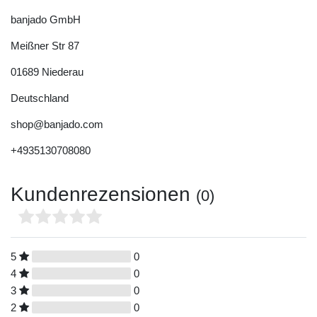
banjado GmbH
Meißner Str
87
01689
Niederau
Deutschland
shop@banjado.com
+4935130708080
Kundenrezensionen
(0)
5
0
4
0
3
0
2
0