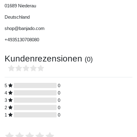
01689
Niederau
Deutschland
shop@banjado.com
+4935130708080
Kundenrezensionen
(0)
5
0
4
0
3
0
2
0
1
0