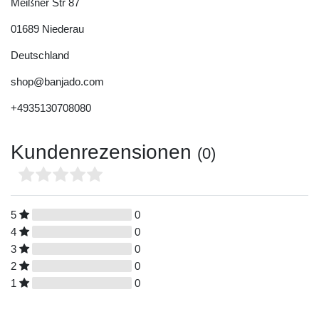
Meißner Str
87
01689
Niederau
Deutschland
shop@banjado.com
+4935130708080
Kundenrezensionen
(0)
5
0
4
0
3
0
2
0
1
0