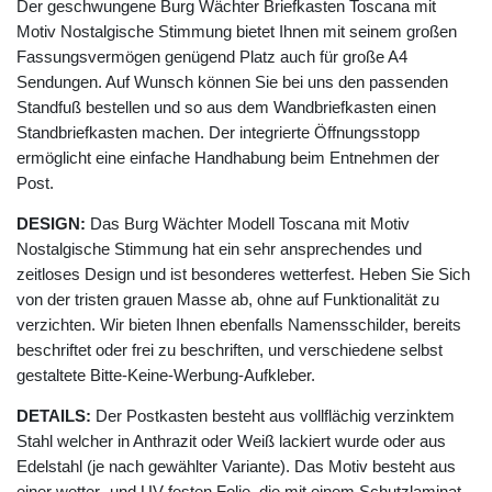
Der geschwungene Burg Wächter Briefkasten Toscana mit
Motiv Nostalgische Stimmung bietet Ihnen mit seinem großen
Fassungsvermögen genügend Platz auch für große A4
Sendungen. Auf Wunsch können Sie bei uns den passenden
Standfuß bestellen und so aus dem Wandbriefkasten einen
Standbriefkasten machen. Der integrierte Öffnungsstopp
ermöglicht eine einfache Handhabung beim Entnehmen der
Post.
DESIGN:
Das Burg Wächter Modell Toscana mit Motiv
Nostalgische Stimmung hat ein sehr ansprechendes und
zeitloses Design und ist besonderes wetterfest. Heben Sie Sich
von der tristen grauen Masse ab, ohne auf Funktionalität zu
verzichten. Wir bieten Ihnen ebenfalls Namensschilder, bereits
beschriftet oder frei zu beschriften, und verschiedene selbst
gestaltete Bitte-Keine-Werbung-Aufkleber.
DETAILS:
Der Postkasten besteht aus vollflächig verzinktem
Stahl welcher in Anthrazit oder Weiß lackiert wurde oder aus
Edelstahl (je nach gewählter Variante). Das Motiv besteht aus
einer wetter- und UV-festen Folie, die mit einem Schutzlaminat