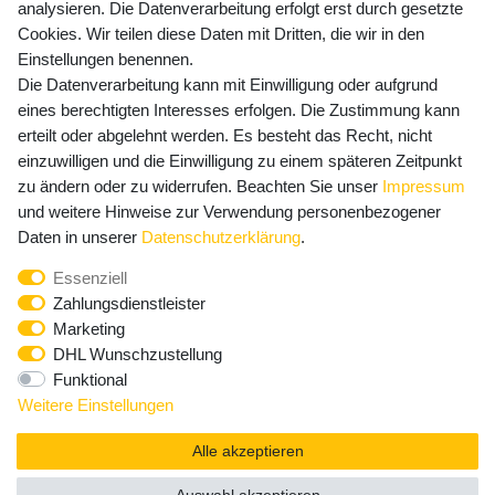
Versandkosten
analysieren. Die Datenverarbeitung erfolgt erst durch gesetzte
Cookies. Wir teilen diese Daten mit Dritten, die wir in den
Einstellungen benennen.
Die Datenverarbeitung kann mit Einwilligung oder aufgrund
Newsletter Anmeldung - Keine Angebote
eines berechtigten Interesses erfolgen. Die Zustimmung kann
mehr verpassen!
erteilt oder abgelehnt werden. Es besteht das Recht, nicht
einzuwilligen und die Einwilligung zu einem späteren Zeitpunkt
Newsletter
E-MAIL **
zu ändern oder zu widerrufen. Beachten Sie unser
Impressum
Honig
und weitere Hinweise zur Verwendung personenbezogener
Hiermit bestätige ich, dass ich die
Daten­schutz­erklärung
Daten in unserer
Daten­schutz­erklärung
.
gelesen habe. Meine Einwilligung kann ich jederzeit
Essenziell
widerrufen.**
Zahlungsdienstleister
Marketing
Abonnieren
DHL Wunschzustellung
Funktional
** Hierbei handelt es sich um ein Pflichtfeld.
Weitere Einstellungen
Alle akzeptieren