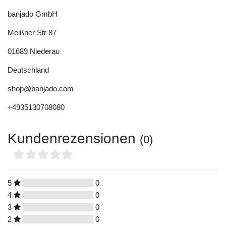
banjado GmbH
Meißner Str
87
01689
Niederau
Deutschland
shop@banjado.com
+4935130708080
Kundenrezensionen
(0)
5
0
4
0
3
0
2
0