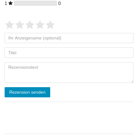
1
0
Rezension senden