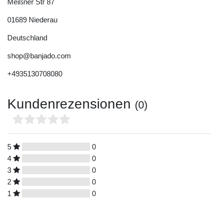
Meißner Str
87
01689
Niederau
Deutschland
shop@banjado.com
+4935130708080
Kundenrezensionen
(0)
5
0
4
0
3
0
2
0
1
0