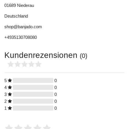
01689
Niederau
Deutschland
shop@banjado.com
+4935130708080
Kundenrezensionen
(0)
5
0
4
0
3
0
2
0
1
0