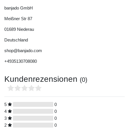
banjado GmbH
Meißner Str
87
01689
Niederau
Deutschland
shop@banjado.com
+4935130708080
Kundenrezensionen
(0)
5
0
4
0
3
0
2
0