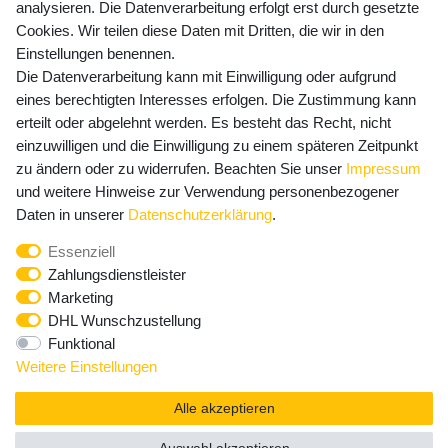
Versandkosten
analysieren. Die Datenverarbeitung erfolgt erst durch gesetzte
Cookies. Wir teilen diese Daten mit Dritten, die wir in den
Einstellungen benennen.
Die Datenverarbeitung kann mit Einwilligung oder aufgrund
Newsletter Anmeldung - Keine Angebote
eines berechtigten Interesses erfolgen. Die Zustimmung kann
mehr verpassen!
erteilt oder abgelehnt werden. Es besteht das Recht, nicht
einzuwilligen und die Einwilligung zu einem späteren Zeitpunkt
Newsletter
E-MAIL **
zu ändern oder zu widerrufen. Beachten Sie unser
Impressum
Honig
und weitere Hinweise zur Verwendung personenbezogener
Hiermit bestätige ich, dass ich die
Daten­schutz­erklärung
Daten in unserer
Daten­schutz­erklärung
.
gelesen habe. Meine Einwilligung kann ich jederzeit
Essenziell
widerrufen.**
Zahlungsdienstleister
Marketing
Abonnieren
DHL Wunschzustellung
Funktional
** Hierbei handelt es sich um ein Pflichtfeld.
Weitere Einstellungen
Alle akzeptieren