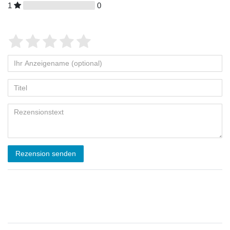
1
0
Rezension senden