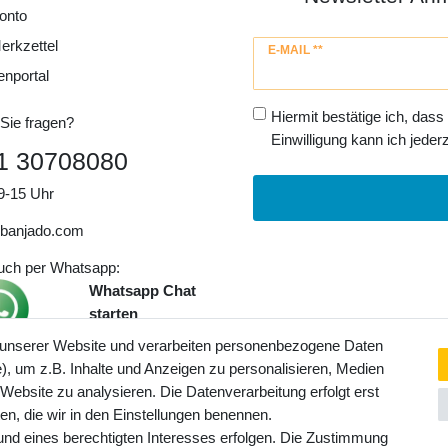
onto
erkzettel
Newsletter
E-MAIL **
Honig
enportal
Hiermit bestätige ich, dass
Sie fragen?
Einwilligung kann ich jederz
1 30708080
9-15 Uhr
banjado.com
auch per Whatsapp:
Whatsapp Chat
starten
 unserer Website und verarbeiten personenbezogene Daten
, um z.B. Inhalte und Anzeigen zu personalisieren, Medien
ngaben inkl. gesetzl. MwSt. und
 Website zu analysieren. Die Datenverarbeitung erfolgt erst
Service- und Versandkosten
ten, die wir in den Einstellungen benennen.
rund eines berechtigten Interesses erfolgen. Die Zustimmung