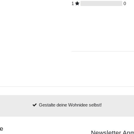
1
0
Gestalte deine Wohnidee selbst!
ce
Newsletter An