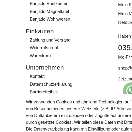
Banjado Briefkasten
Mein K
Banjado Magnettafel
Mein M
Banjado Wohnwelten
Retour
Einkaufen
Haben 
Zahlung und Versand
035
Widerrufs­recht
Warenkorb
Mo-Fr 
Unternehmen
shop@
Kontakt
Jetzt 
Daten­schutz­erklärung
Barrierefreiheit
AGB
Wir verwenden Cookies und ähnliche Technologien auf
Impressum
von Besucher:innen unserer Webseite (z.B. IP-Adresse)
Preisa
von Drittanbietern einzubinden oder Zugriffe auf unsere
zzgl. 
Werde Teil unserer
durch gesetzte Cookies. Wir teilen diese Daten mit Drit
Community
Die Datenverarbeitung kann mit Einwilligung oder aufg