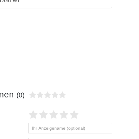
12061 WT
onen
(0)