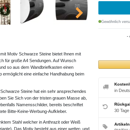
Gewöhnlich versa
-
it Motiv Schwarze Steine bietet Ihnen mit
h für große A4 Sendungen. Auf Wunsch
 und so aus dem Wandbriefkasten einen
pp ermöglicht eine einfache Handhabung beim
Kostenl
in Deut
Schwarze Steine hat ein sehr ansprechendes
ben Sie Sich von der tristen grauen Masse ab,
Rückga
ebenfalls Namensschilder, bereits beschriftet
30 Tage
ltete Bitte-Keine-Werbung-Aufkleber.
nktem Stahl welcher in Anthrazit oder Weiß
Artikel
riante). Das Motiv besteht aus einer wetter- und