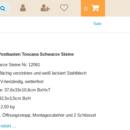
0
Sale
ostkasten Toscana Schwarze Steine
rze Steine Nr. 12061
lflächig verzinktes und weiß lackiert Stahlblech
UV-beständig, wetterfest
e: 37,6x33x10,6cm BxHxT
: 32,5x3,5cm BxH
 2,50 kg
l. Öffnungsstopp, Montagezubehör und 2 Schlüssel
rodukt …