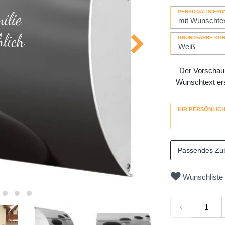
PERSONALISIERU
GRUNDFARBE KO
Der Vorschau-
Wunschtext erse
IHR PERSÖNLIC
Passendes Zu
Wunschliste