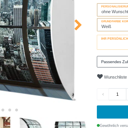
PERSONALISIERU
GRUNDFARBE KO
IHR PERSÖNLIC
Passendes Zu
Wunschliste
Gewöhnlich versa