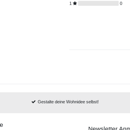
1
0
Gestalte deine Wohnidee selbst!
ce
Newsletter An