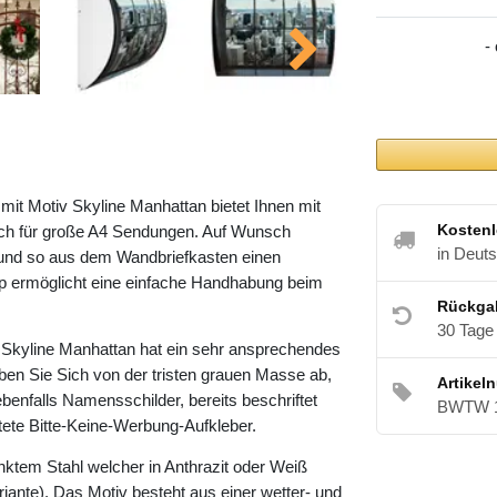
-
t Motiv Skyline Manhattan bietet Ihnen mit
Kostenl
h für große A4 Sendungen. Auf Wunsch
in Deut
 und so aus dem Wandbriefkasten einen
pp ermöglicht eine einfache Handhabung beim
Rückga
30 Tage
Skyline Manhattan hat ein sehr ansprechendes
ben Sie Sich von der tristen grauen Masse ab,
Artikel
ebenfalls Namensschilder, bereits beschriftet
BWTW 
ltete Bitte-Keine-Werbung-Aufkleber.
nktem Stahl welcher in Anthrazit oder Weiß
riante). Das Motiv besteht aus einer wetter- und