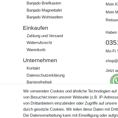
Banjado Briefkasten
Mein K
Banjado Magnettafel
Mein M
Banjado Wohnwelten
Retour
Einkaufen
Haben 
Zahlung und Versand
035
Widerrufs­recht
Warenkorb
Mo-Fr 
Unternehmen
shop@
Kontakt
Jetzt 
Daten­schutz­erklärung
Barrierefreiheit
AGB
Wir verwenden Cookies und ähnliche Technologien auf
Impressum
von Besucher:innen unserer Webseite (z.B. IP-Adresse)
Preisa
von Drittanbietern einzubinden oder Zugriffe auf unsere
zzgl. 
Werde Teil unserer
durch gesetzte Cookies. Wir teilen diese Daten mit Drit
Community
Die Datenverarbeitung kann mit Einwilligung oder aufg