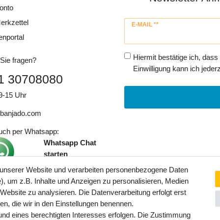
onto
erkzettel
Newsletter
E-MAIL **
Honig
enportal
Hiermit bestätige ich, dass
Sie fragen?
Einwilligung kann ich jederz
1 30708080
9-15 Uhr
banjado.com
auch per Whatsapp:
Whatsapp Chat
starten
 unserer Website und verarbeiten personenbezogene Daten
, um z.B. Inhalte und Anzeigen zu personalisieren, Medien
ngaben inkl. gesetzl. MwSt. und
 Website zu analysieren. Die Datenverarbeitung erfolgt erst
Service- und Versandkosten
ten, die wir in den Einstellungen benennen.
rund eines berechtigten Interesses erfolgen. Die Zustimmung