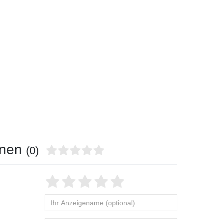
onen
(0)