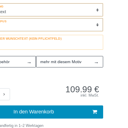
NG
RPUS
HER WUNSCHTEXT (KEIN PFLICHTFELD)
→
→
behör
mehr mit diesem Motiv
109.99
€
inkl. MwSt.
In den Warenkorb
ndfertig in 1–2 Werktagen